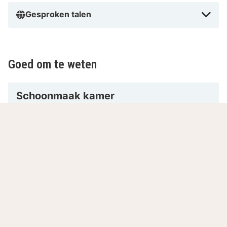
Gesproken talen
Goed om te weten
Schoonmaak kamer
Let op: De kamer wordt om de dag
schoongemaakt. Indien gewenst, kunt u bij de
receptie een verzoek indienen om de kamer
dagelijks te laten schoonmaken.
8.9
Zeer goed
/10