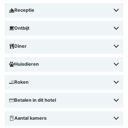
romantisch of ontspannen verblijf. Het kasteel is
omringd door prachtige natuur en biedt tal van
Receptie
faciliteiten om je verblijf compleet te maken. Boek nu
en laat je betoveren door de charme van dit unieke
Ontbijt
hotel!
Diner
Huisdieren
Roken
Betalen in dit hotel
Aantal kamers