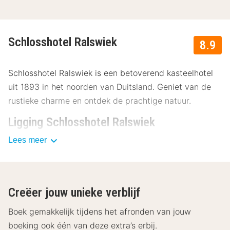
Schlosshotel Ralswiek
8.9
Schlosshotel Ralswiek is een betoverend kasteelhotel
uit 1893 in het noorden van Duitsland. Geniet van de
rustieke charme en ontdek de prachtige natuur.
Ligging Schlosshotel Ralswiek
Lees meer
Schlosshotel Ralswiek ligt in de schilderachtige stad
Ralswiek, aan het meer Grosser Jasmunder Bodden.
Ontdek de adembenemende omgeving wandelend of
te fiets, hier kan je namelijk uren in verdwalen. Ook zijn
Creëer jouw unieke verblijf
de haven en de ruines dichtbij. Ook kan je iets verder
gaan naar het strand. Voor de cultuurliefhebber is het
Boek gemakkelijk tijdens het afronden van jouw
openluchttheater op een steenworp afstand.
boeking ook één van deze extra’s erbij.