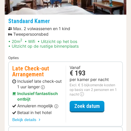
Standaard Kamer
Max. 2 volwassenen en 1 kind
Tweepersoonsbed
2
20m
Wifi
Uitzicht op het bos
Uitzicht op de rustige binnenplaats
Opties
Late Check-out
Vanaf
€ 193
Arrangement
per kamer per nacht
Inclusief late check-out
Excl. € 5 bijkomende kosten
1 uur langer
op basis van 2 personen en 1
Inclusief fantastisch
nacht
ontbijt
voor Late Che
Zoek datum
Annuleren mogelijk
Betaal in het hotel
Bekijk details