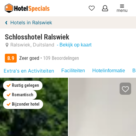
menu
Mijn
Hotels in Ralswiek
favorieten
Schlosshotel Ralswiek
Ralswiek
Duitsland
- Bekijk op kaart
8.9
Zeer goed
109 Beoordelingen
Extra's en Activiteiten
Faciliteiten
Hotelinformatie
B
Rustig gelegen
Romantisch
Bijzonder hotel