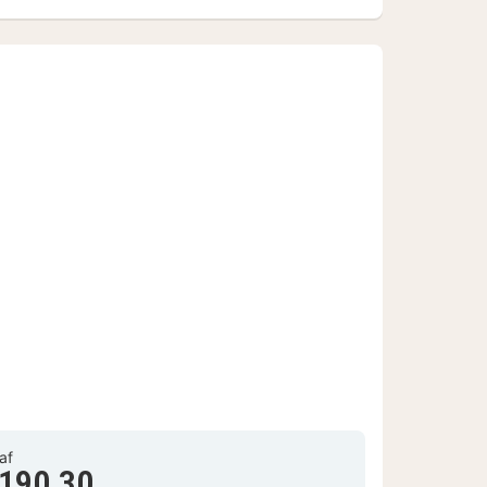
af
 190,30