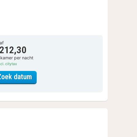
af
 212,30
 kamer per nacht
cl. citytax
voor Deluxe kamer
Zoek datum