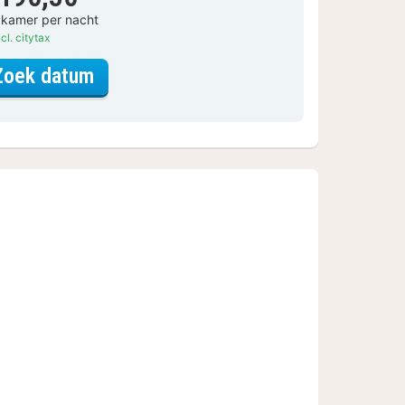
 kamer per nacht
cl. citytax
voor Comfort kamer
Zoek datum