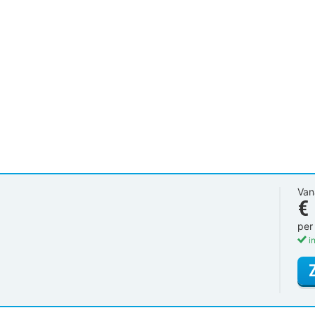
Van
€
per
in