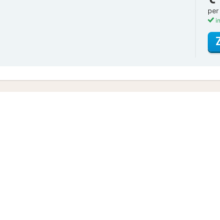
per
in