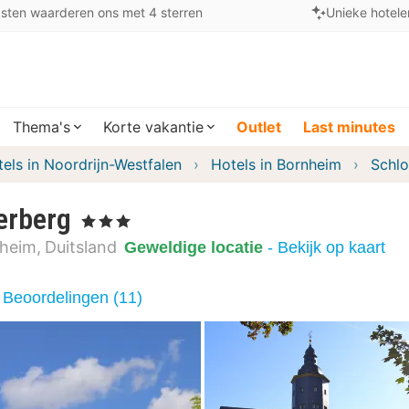
sten waarderen ons met 4 sterren
Unieke hotele
Thema's
Korte vakantie
Outlet
Last minutes
els in Noordrijn-Westfalen
Hotels in Bornheim
Schl
erberg
, 3 Sterren
heim
Duitsland
Geweldige locatie
- Bekijk op kaart
Beoordelingen (11)