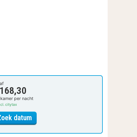
af
 168,30
 kamer per nacht
cl. citytax
voor Standaard Kamer
Zoek datum