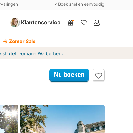
rvaringen
Boek snel en eenvoudig
Klantenservice
Mijn
favorieten
☀️ Zomer Sale
osshotel Domäne Walberberg
Nu boeken