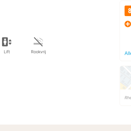
Lift
Rookvrij
Al
Rh