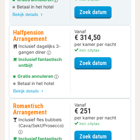
Betaal in het hotel
voor Standaar
Zoek datum
Bekijk details
Halfpension
Vanaf
€ 314,50
Arrangement
per kamer per nacht
Inclusief dagelijks 3-
incl. citytax
gangen diner
Inclusief fantastisch
voor Halfpens
Zoek datum
ontbijt
Gratis annuleren
Betaal in het hotel
Bekijk details
Romantisch
Vanaf
€ 251
Arrangement
per kamer per nacht
Inclusief fles bubbels
incl. citytax
(Cava/Sekt/Prosecco)
voor Romantis
Zoek datum
Inclusief fantastisch