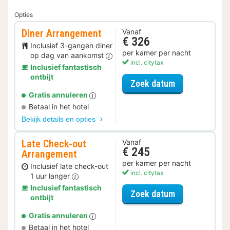
Opties
Diner Arrangement
Vanaf
€ 326
Inclusief 3-gangen diner
per kamer per nacht
op dag van aankomst
incl. citytax
Inclusief fantastisch
ontbijt
voor Diner Ar
Zoek datum
Gratis annuleren
Betaal in het hotel
Bekijk details en opties
Late Check-out
Vanaf
€ 245
Arrangement
per kamer per nacht
Inclusief late check-out
incl. citytax
1 uur langer
Inclusief fantastisch
voor Late Che
Zoek datum
ontbijt
Gratis annuleren
Betaal in het hotel