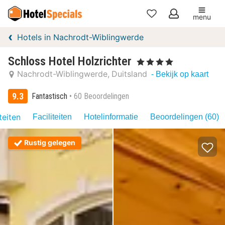
menu
Mijn
Hotels in Nachrodt-Wiblingwerde
favorieten
Schloss Hotel Holzrichter
, 4 Sterren
Nachrodt-Wiblingwerde
Duitsland
- Bekijk op kaart
9.3
Fantastisch
60 Beoordelingen
teiten
Faciliteiten
Hotelinformatie
Beoordelingen (60)
Rustig gelegen