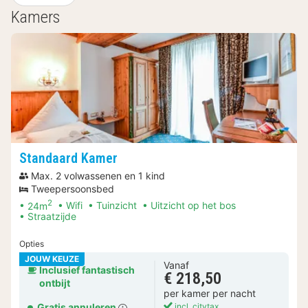
Kamers
Standaard Kamer
Max. 2 volwassenen en 1 kind
Tweepersoonsbed
2
24m
Wifi
Tuinzicht
Uitzicht op het bos
Straatzijde
Opties
JOUW KEUZE
Vanaf
Inclusief fantastisch
€ 218,50
ontbijt
per kamer per nacht
Gratis annuleren
incl. citytax