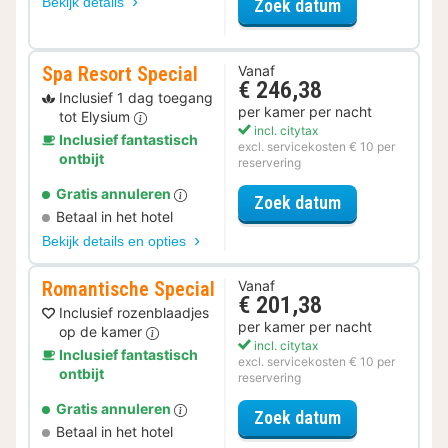
Bekijk details
voor Voordeel 
Zoek datum
Spa Resort Special
Vanaf
€ 246,38
Inclusief 1 dag toegang
per kamer per nacht
tot Elysium
incl. citytax
Inclusief fantastisch
excl. servicekosten € 10 per
ontbijt
reservering
Gratis annuleren
voor Spa Resor
Zoek datum
Betaal in het hotel
Bekijk details en opties
Romantische Special
Vanaf
€ 201,38
Inclusief rozenblaadjes
per kamer per nacht
op de kamer
incl. citytax
Inclusief fantastisch
excl. servicekosten € 10 per
ontbijt
reservering
Gratis annuleren
voor Romantis
Zoek datum
Betaal in het hotel