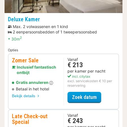
Deluxe Kamer
Max. 2 volwassenen en 1 kind
2 eenpersoonsbedden of 1 tweepersoonsbed
2
30m
Opties
Zomer Sale
Vanaf
€ 213
Inclusief fantastisch
per kamer per nacht
ontbijt
incl. citytax
excl. servicekosten € 10 per
Gratis annuleren
reservering
Betaal in het hotel
Bekijk details
voor Zomer Sa
Zoek datum
Late Check-out
Vanaf
€ 243
Special
per kamer per nacht