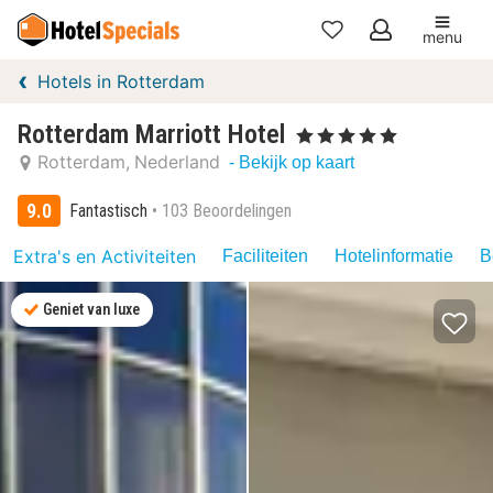
menu
Mijn
Hotels in Rotterdam
favorieten
Rotterdam Marriott Hotel
, 5 Sterren
Rotterdam
Nederland
- Bekijk op kaart
9.0
Fantastisch
103 Beoordelingen
Extra's en Activiteiten
Faciliteiten
Hotelinformatie
B
Geniet van luxe