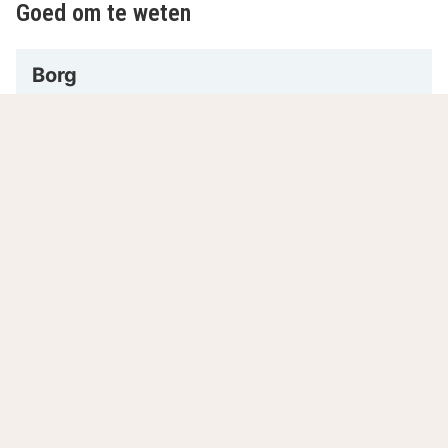
Goed om te weten
Borg
Het hotel vraagt een borg van 50 euro per
persoon per nacht.
9.0
Fantastisch
/10
Gebaseerd op
103 echte beoordelingen
door onze
gasten.
Locatie
9.4
Prijs-kwaliteit
8.4
Gastvrijheid en service
9.2