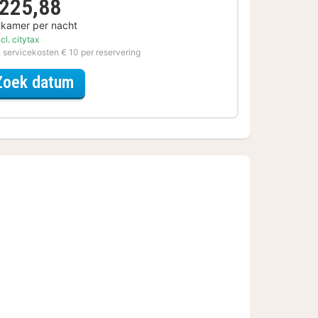
 225,88
 kamer per nacht
cl. citytax
. servicekosten € 10 per reservering
voor Rondvaarten & boottochten Sp
Zoek datum