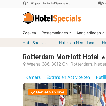
Al 20 jaar dé HotelSpecialist
Ga
Zoeken
Bestemmingen
Aanbiedingen
HotelSpecials.nl
Hotels in Nederland
Ho
Rotterdam Marriott Hotel
, 5
Weena 686
3012 CN
Rotterdam
Neder
Kamers
Extra's en Activiteiten
Facili
Geniet van luxe