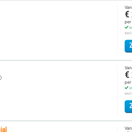
Van
€
per
in
excl
Van
€
per
in
excl
ial
Van