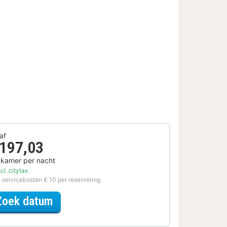
af
 197,03
 kamer per nacht
cl. citytax
. servicekosten € 10 per reservering
voor Voordeel Special
Zoek datum