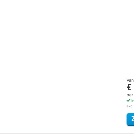
Van
€
per
in
excl