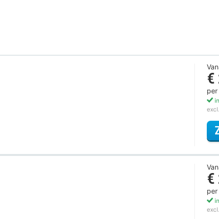
Van
€
per
in
excl
Van
€
per
in
excl