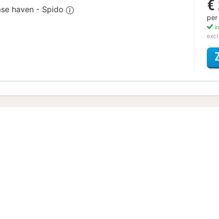
€
mse haven - Spido
per
in
excl