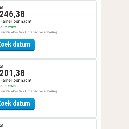
af
 246,38
 kamer per nacht
cl. citytax
. servicekosten € 10 per reservering
voor Spa Resort Special
Zoek datum
af
 201,38
 kamer per nacht
cl. citytax
. servicekosten € 10 per reservering
voor Romantische Special
Zoek datum
af