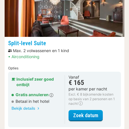
Split-level Suite
Max. 2 volwassenen en 1 kind
Airconditioning
Opties
Vanaf
Inclusief zeer goed
€ 165
ontbijt
per kamer per nacht
Gratis annuleren
Excl. € 8 bijkomende kosten
op basis van 2 personen en 1
Betaal in het hotel
nacht
Bekijk details
voor Split-leve
Zoek datum