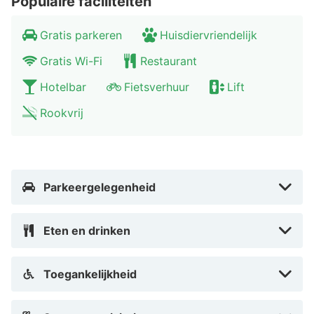
Populaire faciliteiten
nabijgelegen Roermond een absolute aanrader. Deze
Gratis parkeren
Huisdiervriendelijk
sfeervolle stad heeft vele historische
bezienswaardigheden en een uitgebreid
Gratis Wi-Fi
Restaurant
cultuuraanbod. Bewonder de oude handelshuizen in het
Hotelbar
Fietsverhuur
Lift
centrum en strijk met mooi weer neer op een gezellig
terrasje. Shopliefhebbers zijn zowel in het stadshart als
Rookvrij
in Designer Outlet Roermond aan het juiste adres.
Parkeergelegenheid
Eten en drinken
Toegankelijkheid