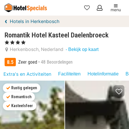
menu
Mijn
Hotels in Herkenbosch
favorieten
Romantik Hotel Kasteel Daelenbroeck
, 4 Sterren
Herkenbosch
Nederland
- Bekijk op kaart
8.5
Zeer goed
48 Beoordelingen
Extra's en Activiteiten
Faciliteiten
Hotelinformatie
B
Rustig gelegen
Romantisch
Kasteelsfeer