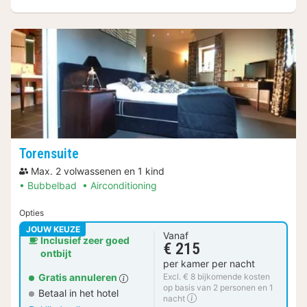
Torensuite
Max. 2 volwassenen en 1 kind
Bubbelbad
Airconditioning
Opties
JOUW KEUZE
Vanaf
Inclusief zeer goed
€ 215
ontbijt
per kamer per nacht
Gratis annuleren
Excl. € 8 bijkomende kosten
op basis van 2 personen en 1
Betaal in het hotel
nacht