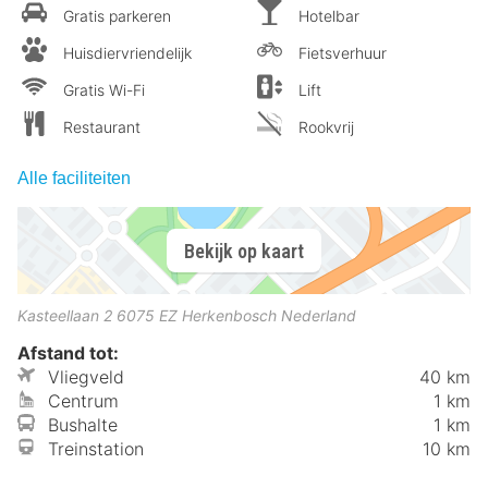
Gratis parkeren
Hotelbar
Huisdiervriendelijk
Fietsverhuur
Gratis Wi-Fi
Lift
Restaurant
Rookvrij
Alle faciliteiten
Bekijk op kaart
Kasteellaan 2
6075 EZ
Herkenbosch
Nederland
Afstand tot:
Vliegveld
40 km
Centrum
1 km
Bushalte
1 km
Treinstation
10 km