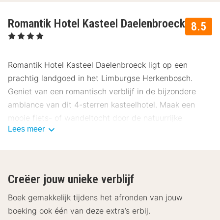
Romantik Hotel Kasteel Daelenbroeck
8.5
, 4 Sterren
Romantik Hotel Kasteel Daelenbroeck ligt op een
prachtig landgoed in het Limburgse Herkenbosch.
Geniet van een romantisch verblijf in de bijzondere
ambiance van dit 4-sterren kasteelhotel. Maak een
mooie fiets- of wandeltocht door de natuurrijke
Lees meer
omgeving en bezoek de nabijgelegen stad Roermond.
De luxe kamers van Romantik Hotel Kasteel
Daelenbroeck hebben elk een eigen karakter en zijn
Creëer jouw unieke verblijf
van alle gemakken voorzien. De kamers beschikken
standaard over een televisie, telefoon, minibar, koffie-
Boek gemakkelijk tijdens het afronden van jouw
en theefaciliteiten en een badkamer met een bad en/of
boeking ook één van deze extra’s erbij.
douche en een toilet. Wil je van extra luxe genieten,