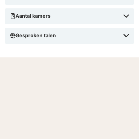
Aantal kamers
Gesproken talen
Goed om te weten
Badkleding wellness
In het wellness gedeelte van het hotel is
badkleding verplicht.
Betalingsgarantie
Let op: na reservering neemt het hotel contact met