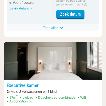
kosten op basis van 2
Vooraf betalen
personen en 1 nacht
Bekijk details
voor Comfort 
Zoek datum
Toon alles
Executive kamer
Max. 2 volwassenen en 1 kind
2
27m
Ligbad
Douche-bad combinatie
Wifi
Airconditioning