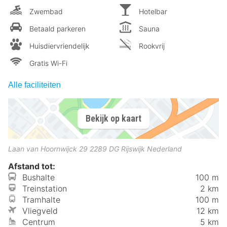
Zwembad
Hotelbar
Betaald parkeren
Sauna
Huisdiervriendelijk
Rookvrij
Gratis Wi-Fi
Alle faciliteiten
Bekijk op kaart
Laan van Hoornwijck 29
2289 DG
Rijswijk
Nederland
Afstand tot:
Bushalte
100 m
Treinstation
2 km
Tramhalte
100 m
Vliegveld
12 km
Centrum
5 km