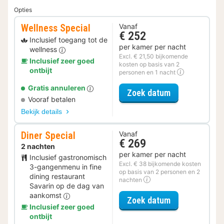
Opties
Wellness Special
Vanaf
€ 252
Inclusief toegang tot de
per kamer per nacht
wellness
Excl. € 21,50 bijkomende
Inclusief zeer goed
kosten op basis van 2
ontbijt
personen en 1 nacht
Gratis annuleren
voor Wellness 
Zoek datum
Vooraf betalen
Bekijk details
Diner Special
Vanaf
€ 269
2 nachten
per kamer per nacht
Inclusief gastronomisch
Excl. € 38 bijkomende kosten
3-gangenmenu in fine
op basis van 2 personen en 2
dining restaurant
nachten
Savarin op de dag van
aankomst
voor Diner Spe
Zoek datum
Inclusief zeer goed
ontbijt