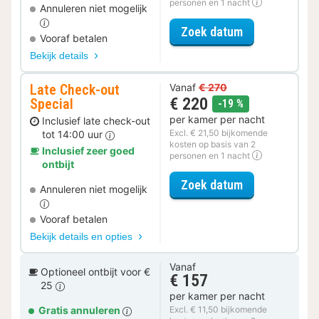
personen en 1 nacht
Annuleren niet mogelijk
voor Parkeer S
Zoek datum
Vooraf betalen
Bekijk details
Late Check-out
Vanaf
€ 270
€ 220
Special
korting
-19 %
per kamer per nacht
Inclusief late check-out
Excl. € 21,50 bijkomende
tot 14:00 uur
kosten op basis van 2
Inclusief zeer goed
personen en 1 nacht
ontbijt
voor Late Che
Zoek datum
Annuleren niet mogelijk
Vooraf betalen
Bekijk details en opties
Vanaf
Optioneel ontbijt voor €
€ 157
25
per kamer per nacht
Gratis annuleren
Excl. € 11,50 bijkomende