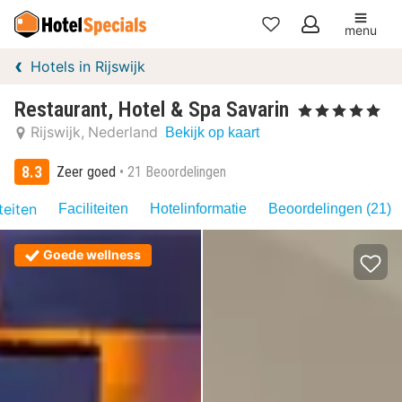
menu
Mijn
Hotels in Rijswijk
favorieten
Restaurant, Hotel & Spa Savarin
, 5 Sterren
Rijswijk
Nederland
Bekijk op kaart
8.3
Zeer goed
21 Beoordelingen
teiten
Faciliteiten
Hotelinformatie
Beoordelingen (21)
Goede wellness