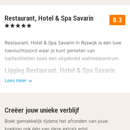
Restaurant, Hotel & Spa Savarin
8.3
, 5 Sterren
Restaurant, Hotel & Spa Savarin in Rijswijk is een luxe
toevluchtsoord waar je kunt genieten van
topfaciliteiten zoals een uitgebreid wellnesscentrum.
Ligging Restaurant, Hotel & Spa Savarin
Lees meer
Restaurant, Hotel & Spa Savarin ligt op een perfecte
locatie, vlakbij het bruisende centrum van Den Haag.
Geniet van een scala aan nabijgelegen
bezienswaardigheden:
Creëer jouw unieke verblijf
De Koninklijke Porceleyne Fles in Delft - 7 km
Boek gemakkelijk tijdens het afronden van jouw
Miniatuurstad Madurodam - 10 km
boeking ook één van deze extra’s erbij.
De grachten van Delft - 8 km