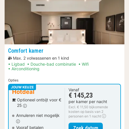
Comfort kamer
Max. 2 volwassenen en 1 kind
Ligbad
Douche-bad combinatie
Wifi
Airconditioning
Opties
JOUW KEUZE
Vanaf
Hotdeal
€ 145,23
Optioneel ontbijt voor €
per kamer per nacht
25
Excl. € 11,50 bijkomende
kosten op basis van 2
Annuleren niet mogelijk
personen en 1 nacht
voor Comfort 
Zoek datum
Vooraf betalen