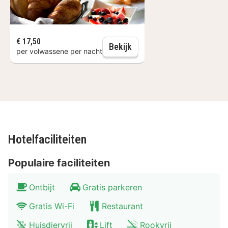
bezoeken. Kortom, Residentie ‘d Ouwe Kercke is de
perfecte uitvalbasis voor vele leuke activiteiten!
Scheldeboulevard - 500 meter
€ 17,50
Dagelijks ontbijt
Het Arsenaal - 800 meter
Bekijk
per volwassene per nacht
Monument De Vliegende Hollander - 1 km
Molen Eben Haezer - 4,9 km
Recreatiegebied de Vogel - 14 km
Faciliteiten Residentie d' Ouwe Kercke
Residentie d' Ouwe Kercke biedt luxe en comfort in een
prachtige omgeving. De tweekamerappartementen zijn
Hotelfaciliteiten
stijlvol ingericht en voorzien van alle gemakken. De
kamers zijn ruim en modern, met comfortabele bedden
Populaire faciliteiten
en een zithoek waar je kunt ontspannen. Geniet van het
Ontbijt
Gratis parkeren
uitzicht op de stad of de zee.
Gratis Wi-Fi
Restaurant
Kamer
: Verwarming, airconditioning, TV, radio,
kitchenette, wasmachine, streamingdienst,
Huisdiervrij
Lift
Rookvrij