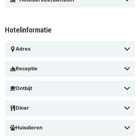
Perfecte locatie in het centrum van Terneuzen
Gratis parkeren bij de accommodatie
Moderne en comfortabele appartementen
Uitzicht op zee en de stad
Hotelinformatie
Dichtbij bezienswaardigheden en activiteiten
Tip van HotelSpecials
Adres
Residentie d' Ouwe Kercke is ideaal voor een
romantisch verblijf dankzij de moderne kamers en het
Receptie
prachtige uitzicht. Of je nu komt voor een ontspannen
weekendje weg of om de omgeving te verkennen, dit
Ontbijt
hotel biedt het perfecte startpunt. Boek nu en ervaar
de charme van Terneuzen vanuit deze unieke
Diner
residentie!
Huisdieren