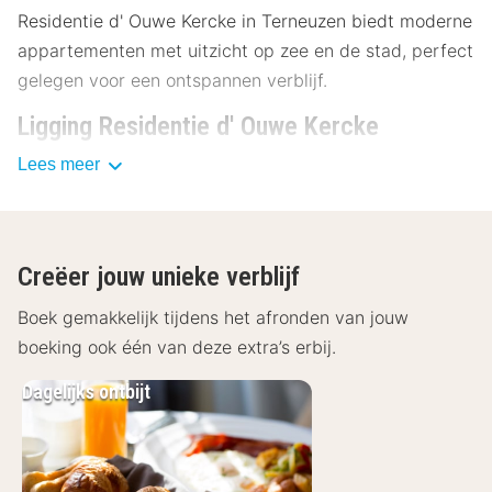
Residentie d' Ouwe Kercke in Terneuzen biedt moderne
appartementen met uitzicht op zee en de stad, perfect
gelegen voor een ontspannen verblijf.
Ligging Residentie d' Ouwe Kercke
Lees meer
Residentie d' Ouwe Kercke ligt in het hart van het
gezellige Terneuzen, op loopafstand van diverse
bezienswaardigheden. In het centrum van Terneuzen
zijn talloze activiteiten te ondernemen. Loop eens over
Creëer jouw unieke verblijf
de Scheldeboulevard en geniet van het uitzicht op de
Westerschelde. Wandel daarna eens rustig door het
Boek gemakkelijk tijdens het afronden van jouw
centrum en bekijk het Arsenaal uit 1833 en het
boeking ook één van deze extra’s erbij.
Monument De Vliegende Hollander. Rondom Terneuzen
Dagelijks ontbijt
vind je veel natuur en een mooi strand- en duingebied.
Voor een dagje winkelen kun je ook de grotere
nabijgelegen steden Antwerpen, Gent en Brugge