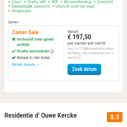
2
50m
Gratis wifi
Wifi
Airconditioning
Zeezicht
Gedeeltelijk zeezicht
Uitzicht over de stad
Straatzijde
Opties
Zomer Sale
Vanaf
€ 197,50
Inclusief zeer goed
per kamer per nacht
ontbijt
Excl. € 17 bijkomende kosten
Gratis annuleren
op basis van 2 personen en 1
Betaal in het hotel
nacht
Bekijk details
voor Zomer Sa
Zoek datum
Residentie d' Ouwe Kercke
8.3