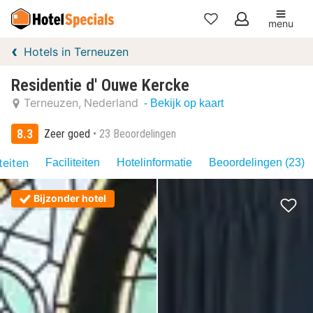
menu
Mijn
Hotels in Terneuzen
favorieten
Residentie d' Ouwe Kercke
Terneuzen
Nederland
- Bekijk op kaart
8.3
Zeer goed
23 Beoordelingen
teiten
Faciliteiten
Hotelinformatie
Beoordelingen (23)
Bijzonder hotel