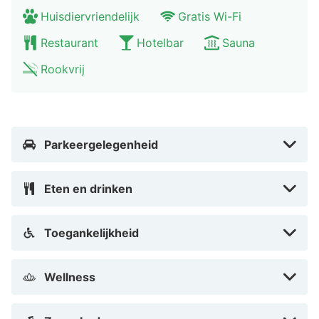
stad staat op de UNESCO Werelderfgoedlijst en is met
Huisdiervriendelijk
Gratis Wi-Fi
de auto in drie kwartier te bereiken. Breng hier zeker
Restaurant
Hotelbar
Sauna
een bezoekje aan de Sint-Servaaskerk en het kasteel
Schloss Quedlinburg. Het Europa-Rosarium is een
Rookvrij
indrukwekkende rozentuin van 12,5 hectare groot.
Tijdens een wandeling door het rosarium kom je maar
liefst 8300 soorten rozen tegen.
Parkeergelegenheid
Eten en drinken
Toegankelijkheid
Wellness