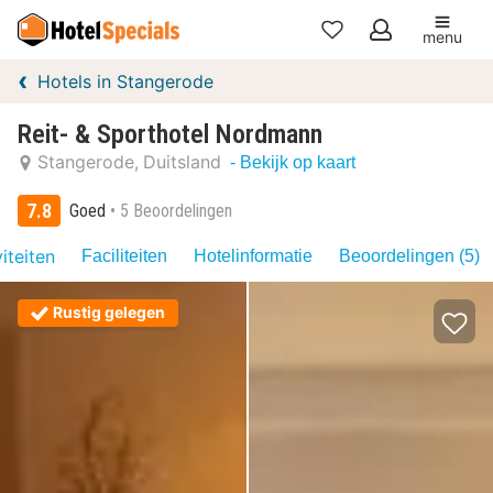
menu
Mijn
Hotels in Stangerode
favorieten
Reit- & Sporthotel Nordmann
Stangerode
Duitsland
- Bekijk op kaart
7.8
Goed
5 Beoordelingen
iteiten
Faciliteiten
Hotelinformatie
Beoordelingen (5)
Rustig gelegen