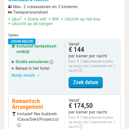
Max. 2 volwassenen en 2 kinderen
Tweepersoonsbed
2
28m
Gratis wifi
Wifi
Uitzicht op het bos
Uitzicht op de bergen
Opties
JOUW KEUZE
Vanaf
Inclusief fantastisch
€ 144
ontbijt
per kamer per nacht
Gratis annuleren
Excl. € 1 bijkomende kosten
op basis van 2 personen en 1
Betaal in het hotel
nacht
Bekijk details
voor Standaar
Zoek datum
Romantisch
Vanaf
€ 174,50
Arrangement
per kamer per nacht
Inclusief fles bubbels
Excl. € 1 bijkomende kosten
(Cava/Sekt/Prosecco)
op basis van 2 personen en 1
nacht