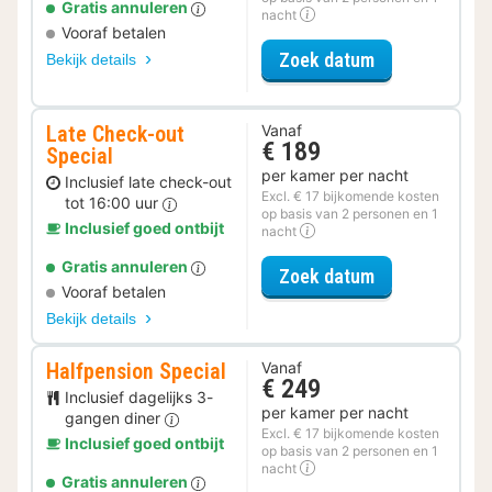
Gratis annuleren
nacht
Vooraf betalen
voor Parkeer S
Zoek datum
Bekijk details
Late Check-out
Vanaf
€ 189
Special
per kamer per nacht
Inclusief late check-out
Excl. € 17 bijkomende kosten
tot 16:00 uur
op basis van 2 personen en 1
Inclusief goed ontbijt
nacht
Gratis annuleren
voor Late Che
Zoek datum
Vooraf betalen
Bekijk details
Halfpension Special
Vanaf
€ 249
Inclusief dagelijks 3-
per kamer per nacht
gangen diner
Excl. € 17 bijkomende kosten
Inclusief goed ontbijt
op basis van 2 personen en 1
nacht
Gratis annuleren