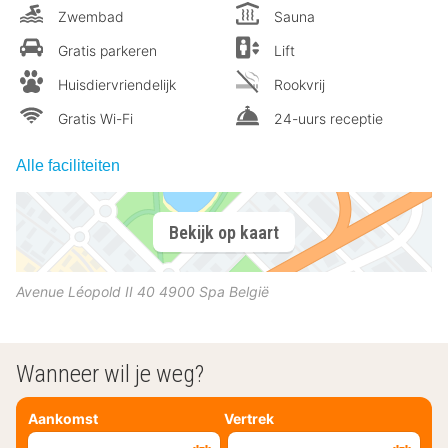
Zwembad
Sauna
Gratis parkeren
Lift
Huisdiervriendelijk
Rookvrij
Gratis Wi-Fi
24-uurs receptie
Alle faciliteiten
Bekijk op kaart
Avenue Léopold II 40
4900
Spa
België
Wanneer wil je weg?
Aankomst
Vertrek