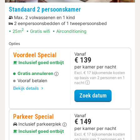
Standaard 2 persoonskamer
Max. 2 volwassenen en 1 kind
2 eenpersoonsbedden of 1 tweepersoonsbed
2
25m
Gratis wifi
Airconditioning
Opties
Voordeel Special
Vanaf
€ 139
Inclusief goed ontbijt
per kamer per nacht
Excl. € 17 bijkomende kosten
Gratis annuleren
op basis van 2 personen en 1
Vooraf betalen
nacht
Bekijk details
voor Voordeel 
Zoek datum
Parkeer Special
Vanaf
€ 149
Inclusief parkeerplek
per kamer per nacht
Inclusief goed ontbijt
Excl. € 17 bijkomende kosten
op basis van 2 personen en 1