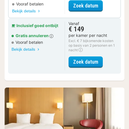
Vooraf betalen
voor Halfpensi
Zoek datum
Bekijk details
Vanaf
Inclusief goed ontbijt
€ 149
per kamer per nacht
Gratis annuleren
Excl. € 7 bijkomende kosten
Vooraf betalen
op basis van 2 personen en 1
Bekijk details
nacht
voor Standaar
Zoek datum