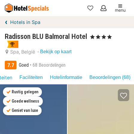
menu
Mijn
Hotels in Spa
favorieten
Radisson BLU Balmoral Hotel
, 4 Sterren
Spa
België
- Bekijk op kaart
7.7
Goed
68 Beoordelingen
teiten
Faciliteiten
Hotelinformatie
Beoordelingen (68)
Rustig gelegen
Goede wellness
Geniet van luxe