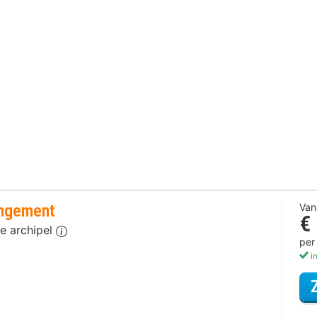
angement
Van
€
de archipel
per
in