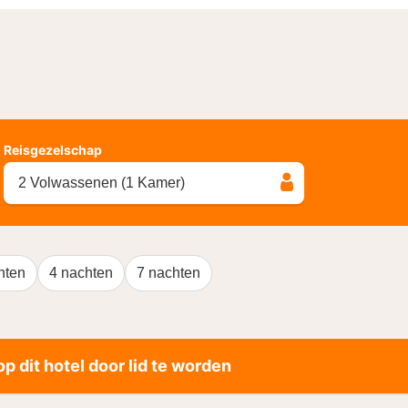
Reisgezelschap
2 Volwassenen (1 Kamer)
hten
4 nachten
7 nachten
p dit hotel door lid te worden