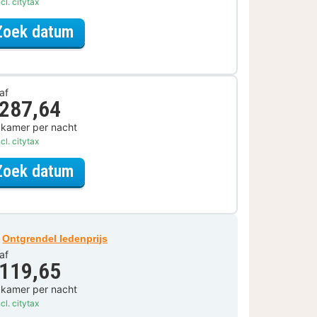
cl. citytax
voor Museum Arrangement
Zoek datum
af
 287,64
 kamer per nacht
cl. citytax
voor Lokaal Genieten Arrangement
Zoek datum
Ontgrendel ledenprijs
af
 119,65
 kamer per nacht
cl. citytax