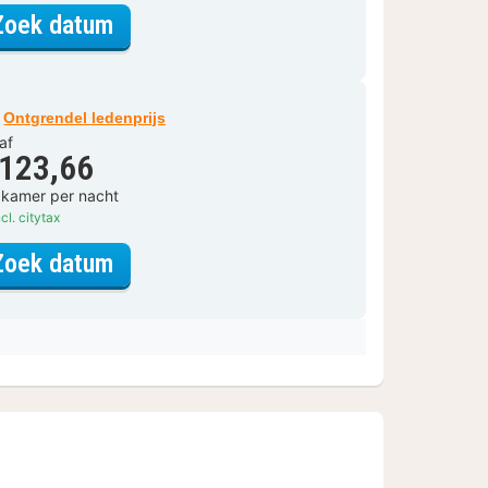
voor Standaard kamer
Zoek datum
Ontgrendel ledenprijs
af
 123,66
 kamer per nacht
cl. citytax
voor Standaard kamer
Zoek datum