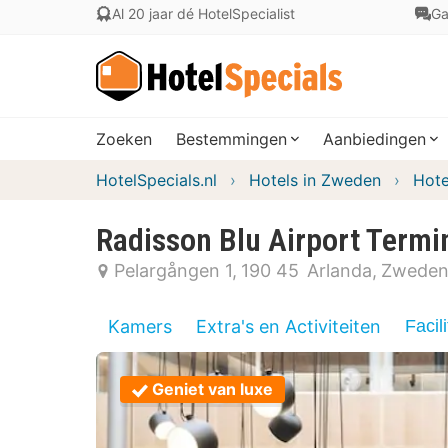
Al 20 jaar dé HotelSpecialist
Ga
Zoeken
Bestemmingen
Aanbiedingen
HotelSpecials.nl
Hotels in Zweden
Hote
Radisson Blu Airport Termi
Pelargången 1
190 45
Arlanda
Zwede
Kamers
Extra's en Activiteiten
Facili
Geniet van luxe