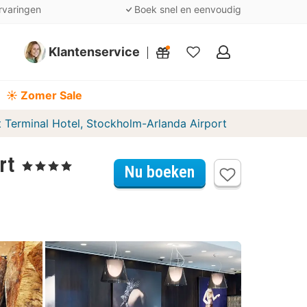
rvaringen
Boek snel en eenvoudig
Klantenservice
Mijn
favorieten
☀️ Zomer Sale
t Terminal Hotel, Stockholm-Arlanda Airport
rt
, 4 Sterren
Nu boeken