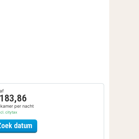
af
 183,86
 kamer per nacht
cl. citytax
voor Rondvaarten & boottochten A
Zoek datum