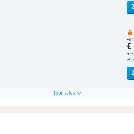
Van
€
per
in
Toon alles