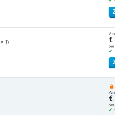
in
Van
€
our
per
in
Van
€
per
in