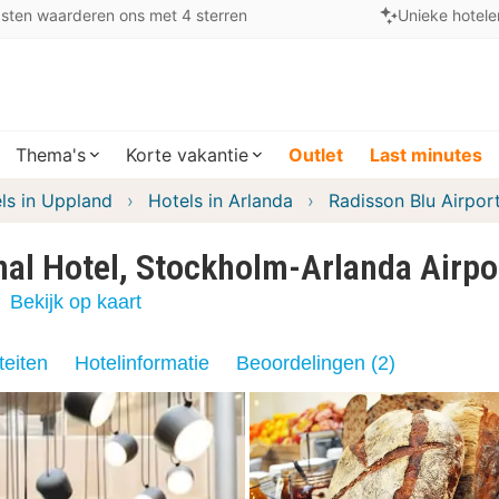
sten waarderen ons met 4 sterren
Unieke hotele
Thema's
Korte vakantie
Outlet
Last minutes
ls in Uppland
Hotels in Arlanda
Radisson Blu Airpor
nal Hotel, Stockholm-Arlanda Airpo
n
Bekijk op kaart
teiten
Hotelinformatie
Beoordelingen (2)