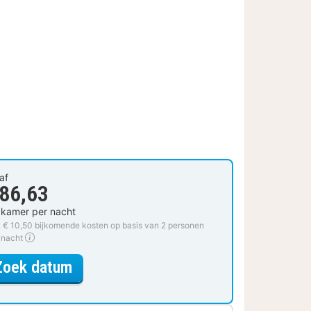
af
 86,63
 kamer per nacht
. € 10,50 bijkomende kosten op basis van 2 personen
 nacht
voor Superior kamer, 2 eenpersoon
Zoek datum