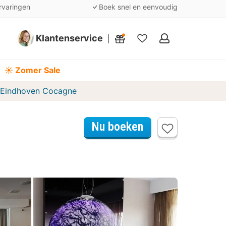
rvaringen
Boek snel en eenvoudig
Klantenservice
Mijn
favorieten
☀️ Zomer Sale
 Eindhoven Cocagne
Nu boeken