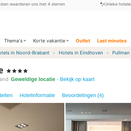
sten waarderen ons met 4 sterren
Unieke hotele
Thema's
Korte vakantie
Outlet
Last minutes
tels in Noord-Brabant
Hotels in Eindhoven
Pullman
e
, 4 Sterren
and
Geweldige locatie
- Bekijk op kaart
teiten
Hotelinformatie
Beoordelingen (4)