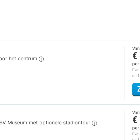
Van
€
door het centrum
per
Excl
en 1
Van
€
 PSV Museum met optionele stadiontour
per
Excl
en 1