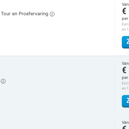
Van
€
ij Tour en Proefervaring
per
Excl
en 1
Van
€
per
)
Excl
en 1
Van
€