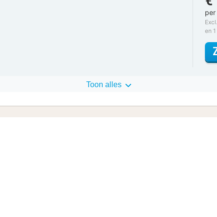
per
Excl
en 1
Toon alles