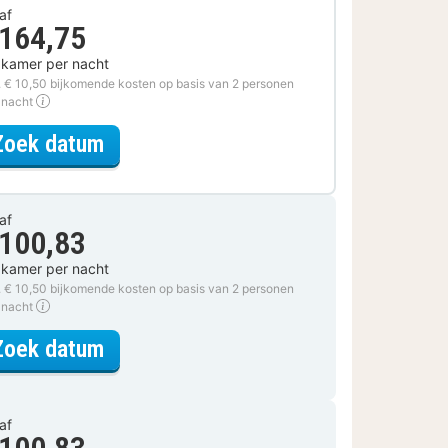
af
 164,75
 kamer per nacht
. € 10,50 bijkomende kosten op basis van 2 personen
 nacht
voor Lokaal Genieten Arrangement
Zoek datum
af
 100,83
 kamer per nacht
. € 10,50 bijkomende kosten op basis van 2 personen
 nacht
voor Superior kamer, 2 eenpersoo
Zoek datum
af
 100,83