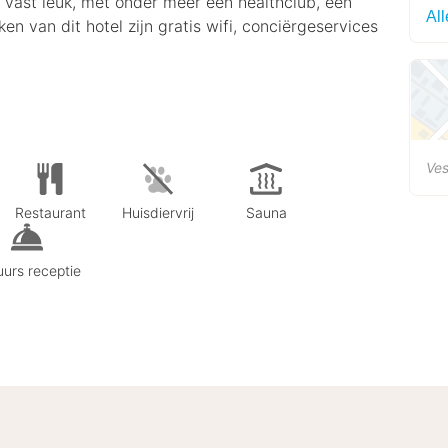
 vast leuk, met onder meer een healthclub, een
All
van dit hotel zijn gratis wifi, conciërgeservices
Ves
Restaurant
Huisdiervrij
Sauna
urs receptie