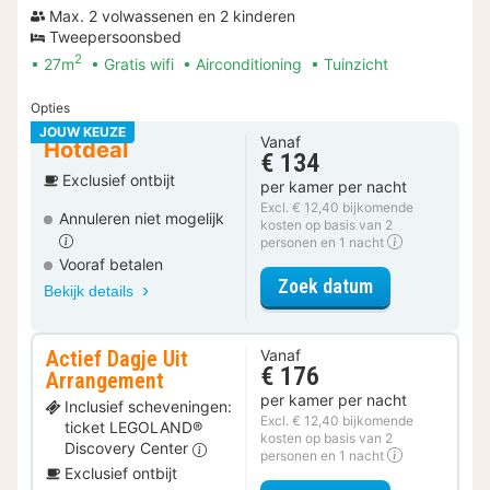
Max. 2 volwassenen en 2 kinderen
Tweepersoonsbed
2
27m
Gratis wifi
Airconditioning
Tuinzicht
Opties
JOUW KEUZE
Vanaf
Hotdeal
€ 134
Exclusief ontbijt
per kamer per nacht
Excl. € 12,40 bijkomende
Annuleren niet mogelijk
kosten op basis van 2
personen en 1 nacht
Vooraf betalen
voor Family St
Zoek datum
Bekijk details
Actief Dagje Uit
Vanaf
€ 176
Arrangement
per kamer per nacht
Inclusief scheveningen:
Excl. € 12,40 bijkomende
ticket LEGOLAND®
kosten op basis van 2
Discovery Center
personen en 1 nacht
Exclusief ontbijt