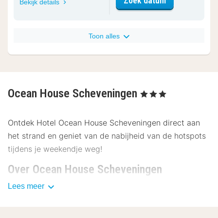
Zoek datum
Bekijk details
Toon alles
Ocean House Scheveningen
, 3 Sterren
Ontdek Hotel Ocean House Scheveningen direct aan
het strand en geniet van de nabijheid van de hotspots
tijdens je weekendje weg!
Over Ocean House Scheveningen
Lees meer
Bij Ocean House Scheveningen wandel je door de
gezellige straatjes van Scheveningen en geniet je van
de zeebries op het strand. Huur een fiets bij de