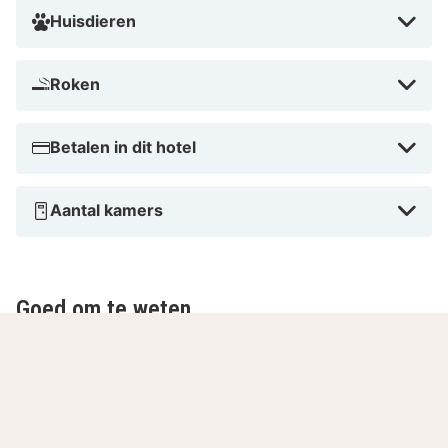
Huisdieren
Roken
Betalen in dit hotel
Aantal kamers
Goed om te weten
Borg en geen cash
Bij inchecken vraagt het hotel om een borg van
€200 door middel van een pre-authorisatie via