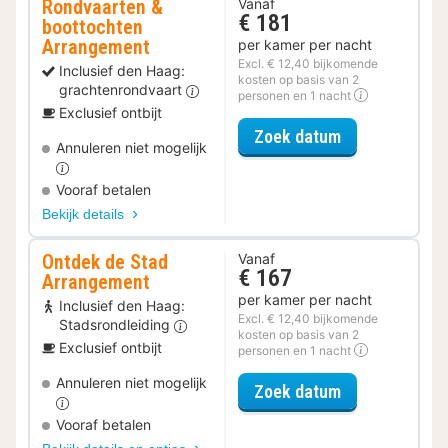
Rondvaarten &
Vanaf
€ 181
boottochten
Arrangement
per kamer per nacht
Excl. € 12,40 bijkomende
Inclusief den Haag:
kosten op basis van 2
grachtenrondvaart
personen en 1 nacht
Exclusief ontbijt
voor Rondvaar
Zoek datum
Annuleren niet mogelijk
Vooraf betalen
Bekijk details
Ontdek de Stad
Vanaf
€ 167
Arrangement
per kamer per nacht
Inclusief den Haag:
Excl. € 12,40 bijkomende
Stadsrondleiding
kosten op basis van 2
Exclusief ontbijt
personen en 1 nacht
Annuleren niet mogelijk
voor Ontdek d
Zoek datum
Vooraf betalen