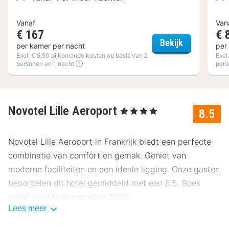
Vanaf
Van
€ 167
€ 
Hotel Carlton
Bekijk
per kamer per nacht
per
Excl. € 5,50 bijkomende kosten op basis van 2
Excl
personen en 1 nacht
pers
Novotel Lille Aeroport
, 4 Sterren
8.5
Novotel Lille Aeroport in Frankrijk biedt een perfecte
combinatie van comfort en gemak. Geniet van
moderne faciliteiten en een ideale ligging. Onze gasten
beoordelen dit hotel gemiddeld met een 8.5. Boek
vanaf slechts in augustus 2026.
Lees meer
Ligging Novotel Lille Aeroport