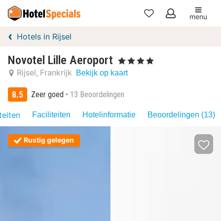
menu
Mijn
Hotels in Rijsel
favorieten
Novotel Lille Aeroport
, 4 Sterren
Rijsel
Frankrijk
Bekijk op kaart
8.5
Zeer goed
13 Beoordelingen
teiten
Faciliteiten
Hotelinformatie
Beoordelingen (13)
Rustig gelegen