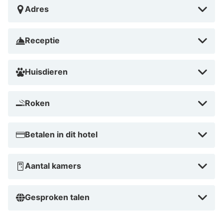
actieve vakantie. Met zijn nabijheid tot Lille en de vele
Adres
faciliteiten, is het ideaal voor zowel gezinnen als
stelletjes. Boek vandaag nog en ontdek waarom dit
Receptie
hotel zo populair is voor een ontspannen verblijf! Of je
nu op zoek bent naar een romantisch uitje of een
actieve vakantie, Novotel Lille Aeroport biedt alles wat
Huisdieren
je nodig hebt.
Roken
Betalen in dit hotel
Aantal kamers
Gesproken talen