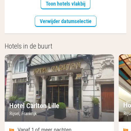
Toon hotels vlakbij
Verwijder datumselectie
Hotels in de buurt
Ho
Hotel Carlton Lille
Rijsel, Frankrijk
Rijs
Vanaf 1 of meer nachten