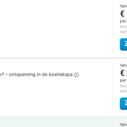
Van
€
per
Excl
nac
Van
€
orf – ontspanning in de boetiekspa
per
Excl
nac
Van