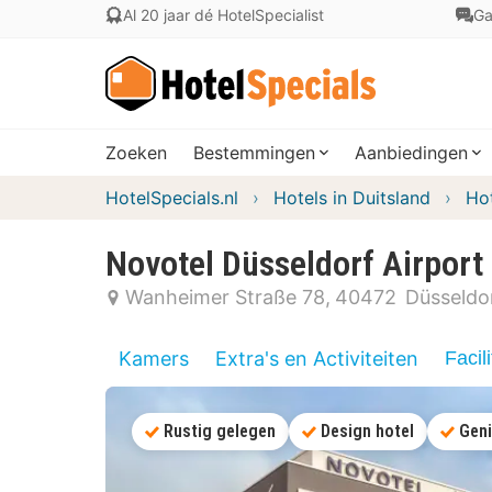
Al 20 jaar dé HotelSpecialist
Ga
Zoeken
Bestemmingen
Aanbiedingen
HotelSpecials.nl
Hotels in Duitsland
Hot
Novotel Düsseldorf Airport
Wanheimer Straße 78
40472
Düsseldo
Kamers
Extra's en Activiteiten
Facili
Rustig gelegen
Design hotel
Geni