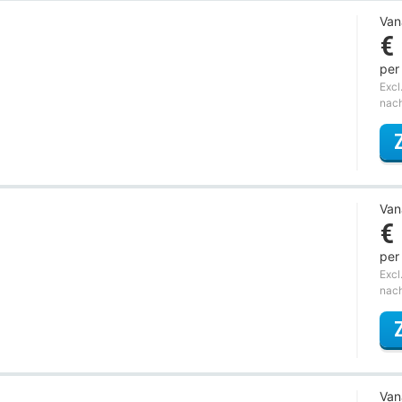
Van
€
per
Excl
nac
Van
€
per
Excl
nac
Van