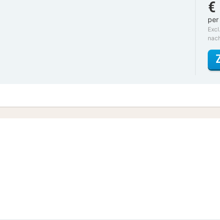
€
per
Excl
nac