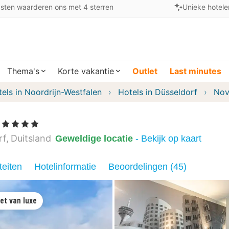
sten waarderen ons met 4 sterren
Unieke hotele
Thema's
Korte vakantie
Outlet
Last minutes
els in Noordrijn-Westfalen
Hotels in Düsseldorf
Nov
, 4 Sterren
rf
Duitsland
Geweldige locatie
- Bekijk op kaart
teiten
Hotelinformatie
Beoordelingen (45)
et van luxe