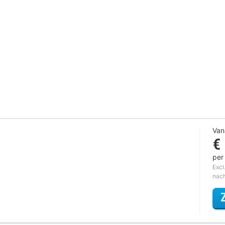
Van
€
per
Excl
nac