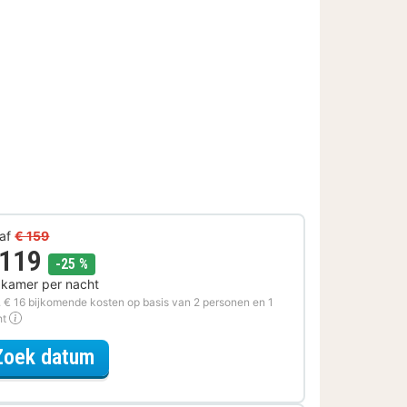
af
€ 159
 119
korting
-25 %
 kamer per nacht
. € 16 bijkomende kosten op basis van 2 personen en 1
ht
voor Voordeel Special
Zoek datum