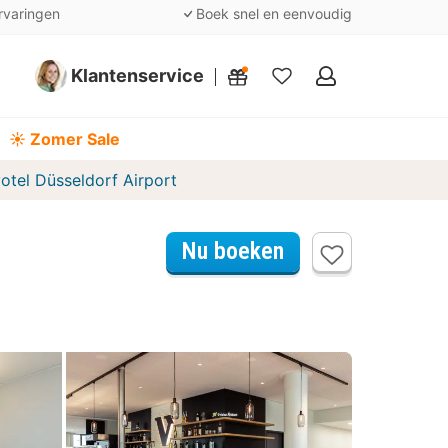
rvaringen
Boek snel en eenvoudig
Klantenservice
Mijn
favorieten
☀️ Zomer Sale
otel Düsseldorf Airport
Nu boeken