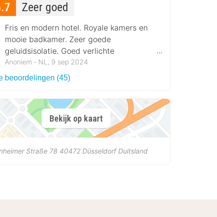
8.7
Zeer goed
Fris en modern hotel. Royale kamers en
mooie badkamer. Zeer goede
geluidsisolatie. Goed verlichte
parkeergarage.
Anoniem ‐ NL, 9 sep 2024
le beoordelingen (45)
Bekijk op kaart
nheimer Straße 78
40472
Düsseldorf
Duitsland