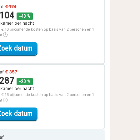
af
€ 174
 104
korting
-40 %
 kamer per nacht
. € 16 bijkomende kosten op basis van 2 personen en 1
ht
voor Late Check-out Special
Zoek datum
af
€ 357
 287
korting
-20 %
 kamer per nacht
. € 16 bijkomende kosten op basis van 2 personen en 1
ht
voor Spa Resort Special
Zoek datum
af