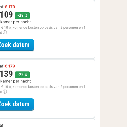
af
€ 179
 109
korting
-39 %
 kamer per nacht
. € 16 bijkomende kosten op basis van 2 personen en 1
ht
voor Upgrade Special
Zoek datum
af
€ 179
 139
korting
-22 %
 kamer per nacht
. € 16 bijkomende kosten op basis van 2 personen en 1
ht
voor Voordeel Special
Zoek datum
af