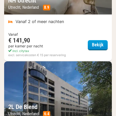
NH Utrecht
Utrecht, Nederland
8.9
Vanaf 2 of meer nachten
Vanaf
€ 141,90
NH Utr
Bekijk
per kamer per nacht
incl. citytax
excl. servicekosten € 15 per reservering
2L De Blend
Utrecht, Nederland
6.4