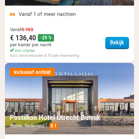
Vanaf 1 of meer nachten
Vanaf
€ 193
€ 136,40
korting
-29 %
Carlto
Bekijk
per kamer per nacht
incl. citytax
excl. servicekosten € 10 per reservering
Inclusief ontbijt
Postillion Hotel Utrecht Bunnik
Bunnik, Nederland
8.1