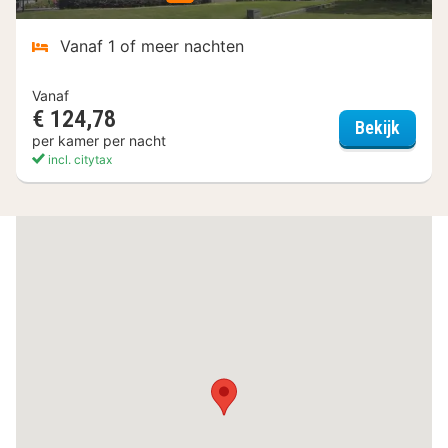
Vanaf 1 of meer nachten
Vanaf
€ 124,78
2L De 
Bekijk
per kamer per nacht
incl. citytax
(3
hotels)