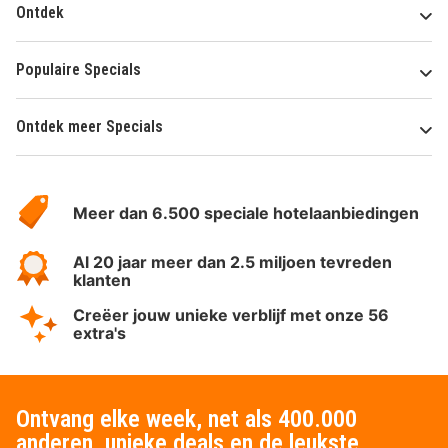
Ontdek
Populaire Specials
Ontdek meer Specials
Over
HotelSpecials
Meer dan 6.500 speciale hotelaanbiedingen
Al 20 jaar meer dan 2.5 miljoen tevreden
klanten
Creëer jouw unieke verblijf met onze 56
extra's
Ontvang elke week, net als 400.000
anderen, unieke deals en de leukste