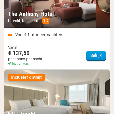
The Anthony Hotel
Utrecht, Nederland
7.4
Vanaf 1 of meer nachten
Vanaf
€ 137,50
The An
Bekijk
per kamer per nacht
incl. citytax
Inclusief ontbijt