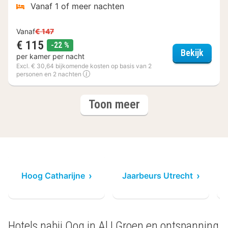
Vanaf 1 of meer nachten
Vanaf
€ 147
€ 115
korting
-22 %
Postil
Bekijk
per kamer per nacht
Excl. € 30,64 bijkomende kosten op basis van 2
personen en 2 nachten
(3
hotels
Toon meer
hotels)
U
Hoog Catharijne
Jaarbeurs Utrecht
S
Hotels nabij Oog in Al | Groen en ontspanning