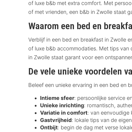
of luxe b&b met extra comfort. Met persoon
of met vrienden, een b&b in Zwolle staat g
Waarom een bed en breakfas
Verblijf in een bed en breakfast in Zwolle e
of luxe b&b accommodaties. Met tips van de
in Zwolle staat garant voor een ontspannen
De vele unieke voordelen v
Beleef een unieke ervaring in een bed en bre
Intieme sfeer
: persoonlijke service e
Unieke inrichting
: romantisch, authen
Variatie in comfort
: van eenvoudige k
Gastvrijheid
: lokale tips van de eige
Ontbijt
: begin de dag met verse loka