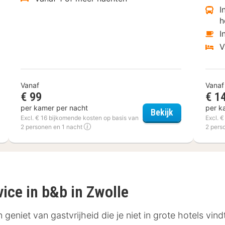
I
h
I
V
Vanaf
Vanaf
€ 99
€ 1
per kamer per nacht
per k
 der Valk Hotel Harderwijk op de Veluwe
Fletcher Hote
Bekijk
Excl. € 16 bijkomende kosten op basis van
Excl. 
2 personen en 1 nacht
2 pers
ice in b&b in Zwolle
 geniet van gastvrijheid die je niet in grote hotels vind