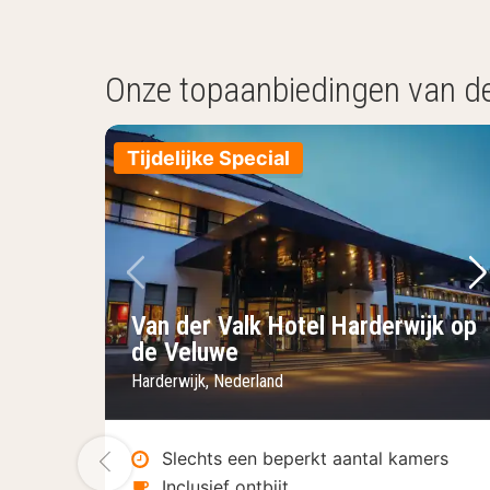
Onze topaanbiedingen van d
Tijdelijke Special
Vorige foto
Vo
Van der Valk Hotel Harderwijk op
de Veluwe
Harderwijk, Nederland
Vorige foto
Slechts een beperkt aantal kamers
Inclusief ontbijt