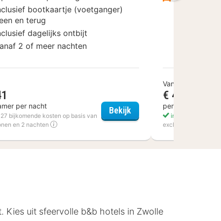
nclusief bootkaartje (voetganger)
een en terug
nclusief dagelijks ontbijt
anaf 2 of meer nachten
Vanaf
41
€ 49,50
amer per nacht
per kamer per na
l-Restaurant Victoria-Hoenderloo
Hotel Den Helder
Bekijk
€ 27 bijkomende kosten op basis van
incl. citytax
onen en 2 nachten
excl. servicekosten €
t. Kies uit sfeervolle b&b hotels in Zwolle