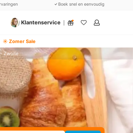
rvaringen
Boek snel en eenvoudig
Klantenservice
Mijn
favorieten
☀️ Zomer Sale
- Zwolle