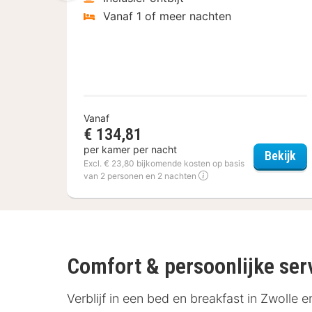
Vanaf 1 of meer nachten
Vanaf
€ 134,81
per kamer per nacht
Van
Bekijk
Excl. € 23,80 bijkomende kosten op basis
van 2 personen en 2 nachten
Comfort & persoonlijke serv
Verblijf in een bed en breakfast in Zwolle en