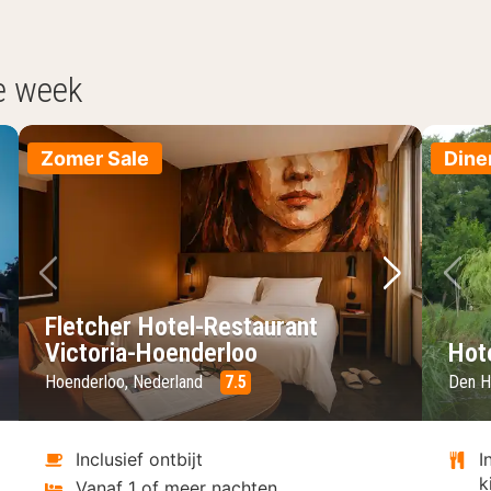
e week
Zomer Sale
Dine
lgende foto
Vorige foto
Volgende 
Vo
Fletcher Hotel-Restaurant
Victoria-Hoenderloo
Hot
Hoenderloo, Nederland
7.5
Den H
Inclusief ontbijt
I
k
Vanaf 1 of meer nachten