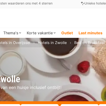
sten waarderen ons met 4 sterren
Unieke hotele
Thema's
Korte vakantie
Outlet
Last minutes
tels in Overijssel
Hotels in Zwolle
Bed en Breakfast 
Zwolle
an een huisje inclusief ontbijt!