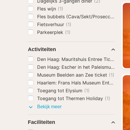
Dagelijks 3-gangen diner
(2)
Fles wijn
(1)
Fles bubbels (Cava/Sekt/Prosecco)
(1)
Fietsverhuur
(1)
Parkeerplek
(1)
Activiteiten
Den Haag: Mauritshuis Entree Ticket
(1)
Den Haag: Escher in het Paleismuseum Ti
Museum Beelden aan Zee ticket
(1)
Haarlem: Frans Hals Museum Entree Ticke
Toegang tot Elysium
(1)
Toegang tot Thermen Holiday
(1)
Activiteiten
Bekijk meer
Faciliteiten