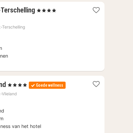
1
Terschelling
, 4 Sterren
nacht
vanaf
-Terschelling
€
128
en
inen
1
and
, 4 Sterren
Goede wellness
nacht
-Vlieland
vanaf
€
nd
128
um
ness van het hotel