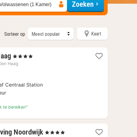
Zoeken
 Volwassenen (1 Kamer)
Kaart
Sorteer op
2
Haag
, 4 Sterren
nachten
Den Haag
vanaf
€
124
f Centraal Station
eur
k te bereiken"
2
ving Noordwijk
, 4 Sterren