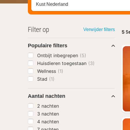
Zoek op hotel, regio of stad
Filter op
Verwijder filters
5
Se
Populaire filters
Ontbijt inbegrepen
(5)
Huisdieren toegestaan
(3)
Wellness
(1)
Stad
(1)
Aantal nachten
2 nachten
3 nachten
4 nachten
7 nachten