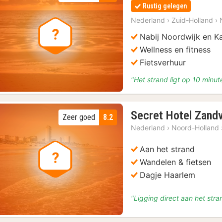
Rustig gelegen
Nederland
›
Zuid-Holland
›
Nabij Noordwijk en Ka
Wellness en fitness
Fietsverhuur
"Het strand ligt op 10 minut
Secret Hotel Zand
Zeer goed
8.2
Nederland
›
Noord-Holland
Aan het strand
Wandelen & fietsen
Dagje Haarlem
"Ligging direct aan het stra