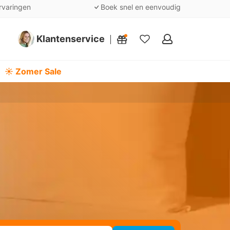
rvaringen
Boek snel en eenvoudig
Klantenservice
Mijn
favorieten
☀️ Zomer Sale