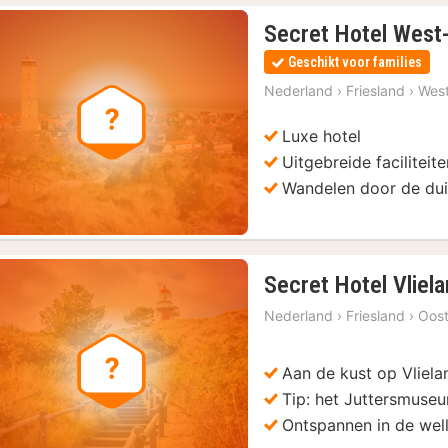
Secret Hotel West-
Geschikt voor families
Nederland
›
Friesland
›
West
Luxe hotel
Uitgebreide faciliteit
Wandelen door de du
cket
(1)
Secret Hotel Vliel
t met audiogids
(1)
Nederland
›
Friesland
›
Oost
Aan de kust op Vliela
Tip: het Juttersmuse
Ontspannen in de well