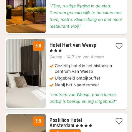
"Fijne, rustige ligging in de stad.
Centrum gemakkelijk te bereiken met
tram, metro. Kleinschalig en met mooi
restaurant erbij."
2
Hotel Hart van Weesp
8.0
nachten
, 3 Sterren
vanaf
Weesp
·
14.7 km van Almere
€
111,38
Gezellig hotel in het historisch
centrum van Weesp
Uitgebreid ontbijtbuffet
Nabij het Naardermeer
"centrum van Weesp. prima kamer.
ontbijt is heerlijk en erg uitgebreid"
Postillion Hotel
8.5
1
Amsterdam
, 4 Sterren
nacht