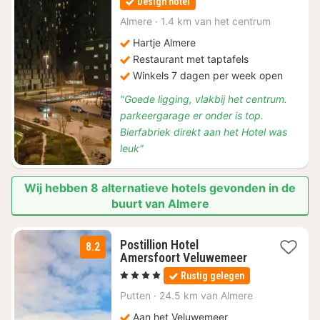
Design hotel
vanaf
€
Almere
·
1.4 km van het centrum
98,87
Hartje Almere
Restaurant met taptafels
Winkels 7 dagen per week open
"Goede ligging, vlakbij het centrum.
parkeergarage er onder is top.
Bierfabriek direkt aan het Hotel was
leuk"
Wij hebben 8 alternatieve hotels gevonden in de
buurt van Almere
Postillion Hotel
8.2
1
Amersfoort Veluwemeer
nacht
, 4 Sterren
Rustig gelegen
vanaf
€
Putten
·
24.5 km van Almere
99
Aan het Veluwemeer