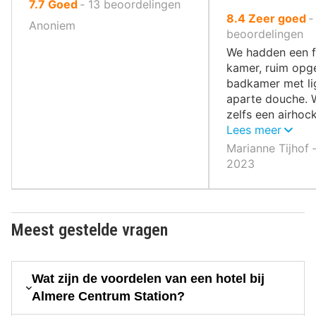
uit
7.7
Goed
‐
13
beoordelingen
uit
8.4
Zeer goed
10
Anoniem
10
beoordelingen
,
,
We hadden een f
kamer, ruim opge
badkamer met li
aparte douche.
zelfs een airhoc
de kamer staan.
Lees meer
Marianne Tijhof 
2023
Meest gestelde vragen
Wat zijn de voordelen van een hotel bij
Almere Centrum Station?