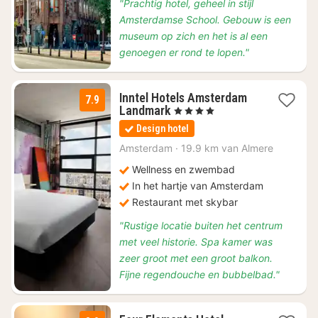
"Prachtig hotel, geheel in stijl
Amsterdamse School. Gebouw is een
museum op zich en het is al een
genoegen er rond te lopen."
Inntel Hotels Amsterdam
7.9
1
Landmark
, 4 Sterren
nacht
Design hotel
vanaf
€
Amsterdam
·
19.9 km van Almere
141,75
Wellness en zwembad
In het hartje van Amsterdam
Restaurant met skybar
"Rustige locatie buiten het centrum
met veel historie. Spa kamer was
zeer groot met een groot balkon.
Fijne regendouche en bubbelbad."