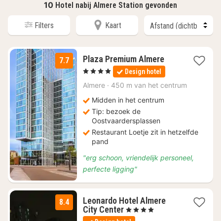
10
Hotel nabij Almere Station gevonden
Filters
Kaart
1
Plaza Premium Almere
7.7
nacht
, 4 Sterren
Design hotel
vanaf
€
Almere
·
450 m van het centrum
149,27
Midden in het centrum
Tip: bezoek de
Oostvaardersplassen
Restaurant Loetje zit in hetzelfde
pand
"erg schoon, vriendelijk personeel,
perfecte ligging"
Leonardo Hotel Almere
8.4
1
City Center
, 4 Sterren
nacht