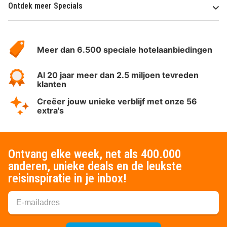
Ontdek meer Specials
Over
HotelSpecials
Meer dan 6.500 speciale hotelaanbiedingen
Al 20 jaar meer dan 2.5 miljoen tevreden
klanten
Creëer jouw unieke verblijf met onze 56
extra's
Ontvang elke week, net als 400.000
anderen, unieke deals en de leukste
reisinspiratie in je inbox!