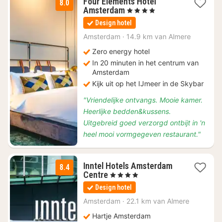
Four Elements Hotel
8.0
1
Amsterdam
, 4 Sterren
nacht
Design hotel
vanaf
€
Amsterdam
·
14.9 km van Almere
96,19
Zero energy hotel
In 20 minuten in het centrum van
Amsterdam
Kijk uit op het IJmeer in de Skybar
"Vriendelijke ontvangs. Mooie kamer.
Heerlijke bedden&kussens.
Uitgebreid goed verzorgd ontbijt in 'n
heel mooi vormgegeven restaurant."
Inntel Hotels Amsterdam
8.4
1
Centre
, 4 Sterren
nacht
Design hotel
vanaf
€
Amsterdam
·
22.1 km van Almere
189
Hartje Amsterdam