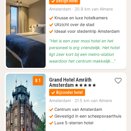
Design hotel
vanaf
€
Amsterdam
·
20.9 km van Almere
111,38
Knusse en luxe hotelkamers
Uitzicht over de stad
Ideaal voor stedentrip Amsterdam
"Het is een zeer mooi hotel en het
personeel is erg vriendelijk. Het hotel
ligt zeer kort bij een metro-station
waardoor het centrum makkelijk..."
Grand Hotel Amrâth
8.1
1
Amsterdam
, 5 Sterren
nacht
Bijzonder hotel
vanaf
€
Amsterdam
·
21.5 km van Almere
212,90
Centrum van Amsterdam
Gevestigd in een scheepsvaarthuis
Luxe 5-sterren hotel