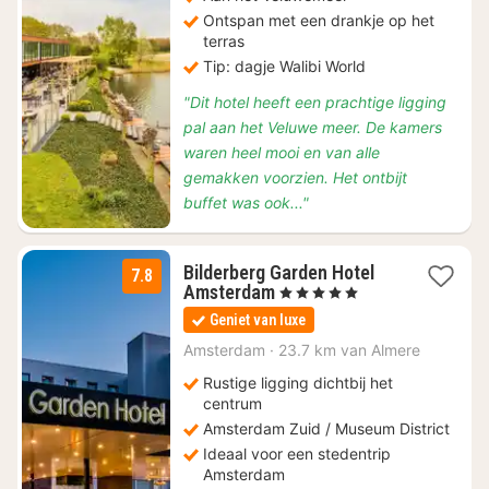
Ontspan met een drankje op het
terras
Tip: dagje Walibi World
"Dit hotel heeft een prachtige ligging
pal aan het Veluwe meer. De kamers
waren heel mooi en van alle
gemakken voorzien. Het ontbijt
buffet was ook..."
Bilderberg Garden Hotel
7.8
1
Amsterdam
, 5 Sterren
nacht
Geniet van luxe
vanaf
€
Amsterdam
·
23.7 km van Almere
129,38
Rustige ligging dichtbij het
centrum
Amsterdam Zuid / Museum District
Ideaal voor een stedentrip
Amsterdam