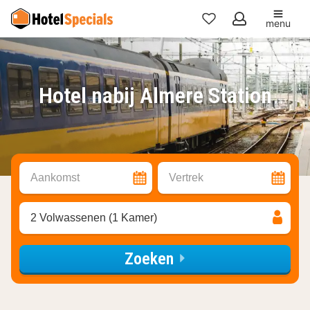
menu
Mijn
favorieten
Hotel nabij Almere Station
Aankomst
Vertrek
2 Volwassenen (1 Kamer)
Zoeken