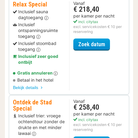
Relax Special
Vanaf
€ 218,40
Inclusief sauna
per kamer per nacht
dagtoegang
incl. citytax
Inclusief
excl. servicekosten € 10 per
ontspanningsruimte
reservering
toegang
voor Relax Spe
Inclusief stoombad
Zoek datum
toegang
Inclusief zeer goed
ontbijt
Gratis annuleren
Betaal in het hotel
Bekijk details
Ontdek de Stad
Vanaf
€ 258,40
Special
per kamer per nacht
Inclusief trier: vroege
incl. citytax
ochtendtour zonder de
excl. servicekosten € 10 per
drukte en met minder
reservering
lawaai