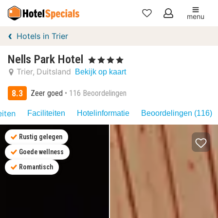
menu
Mijn
Hotels in Trier
favorieten
Nells Park Hotel
, 4 Sterren
Trier
Duitsland
Bekijk op kaart
8.3
Zeer goed
116 Beoordelingen
eiten
Faciliteiten
Hotelinformatie
Beoordelingen (116)
Rustig gelegen
Goede wellness
Romantisch