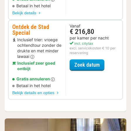
Betaal in het hotel
Bekijk details
Ontdek de Stad
Vanaf
€ 216,80
Special
per kamer per nacht
Inclusief trier: vroege
incl. citytax
ochtendtour zonder de
excl. servicekosten € 10 per
drukte en met minder
reservering
lawaai
Inclusief zeer goed
voor Ontdek de
Zoek datum
ontbijt
Gratis annuleren
Betaal in het hotel
Bekijk details en opties