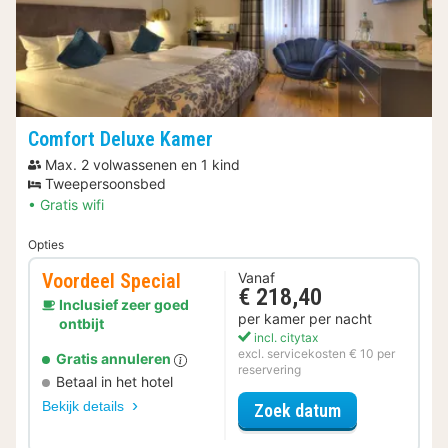
Comfort Deluxe Kamer
Max. 2 volwassenen en 1 kind
Tweepersoonsbed
Gratis wifi
Opties
Voordeel Special
Vanaf
€ 218,40
Inclusief zeer goed
per kamer per nacht
ontbijt
incl. citytax
excl. servicekosten € 10 per
Gratis annuleren
reservering
Betaal in het hotel
Bekijk details
voor Voordeel 
Zoek datum