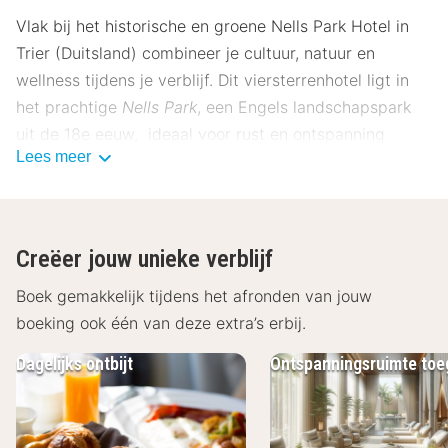
Vlak bij het historische en groene Nells Park Hotel in
Trier (Duitsland) combineer je cultuur, natuur en
wellness tijdens je verblijf. Dit viersterrenhotel ligt in
het prachtige
Nells Park
, een Engels landschapspark
uit de 18e eeuw, ideaal voor rust en ontspanning
Lees meer
tussen je uitstapjes in de stad. Onze gasten
beoordelen dit hotel gemiddeld met een 8.3.
Ligging Nells Park Hotel
Creëer jouw unieke verblijf
Nells Park Hotel ligt aan de rand van het uitgestrekte
park Nells Park, op zo’n 10 minuten wandelen van het
Boek gemakkelijk tijdens het afronden van jouw
centrum van Trier, een van de oudste steden van
boeking ook één van deze extra’s erbij.
Duitsland. Hier staan imposante Romeinse
Dagelijks ontbijt
Ontspanningsruimte to
monumenten zoals de Porta Nigra, indrukwekkende
basilieken en gezellige pleinen met cafés en winkels.
Het hotel ligt rustig en groen, maar toch dichtbij de