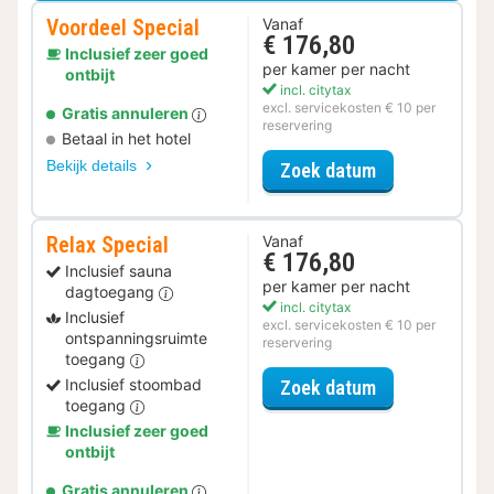
Voordeel Special
Vanaf
€ 176,80
Inclusief zeer goed
per kamer per nacht
ontbijt
incl. citytax
excl. servicekosten € 10 per
Gratis annuleren
reservering
Betaal in het hotel
Bekijk details
voor Voordeel 
Zoek datum
Relax Special
Vanaf
€ 176,80
Inclusief sauna
per kamer per nacht
dagtoegang
incl. citytax
Inclusief
excl. servicekosten € 10 per
ontspanningsruimte
reservering
toegang
voor Relax Spe
Inclusief stoombad
Zoek datum
toegang
Inclusief zeer goed
ontbijt
Gratis annuleren