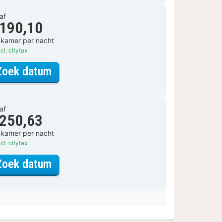
af
 190,10
 kamer per nacht
cl. citytax
voor Standaard Kamer
Zoek datum
af
 250,63
 kamer per nacht
cl. citytax
voor Standaard Kamer
Zoek datum