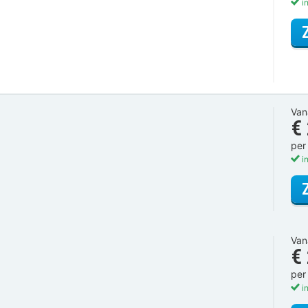
in
Van
€
per
in
Van
€
per
in