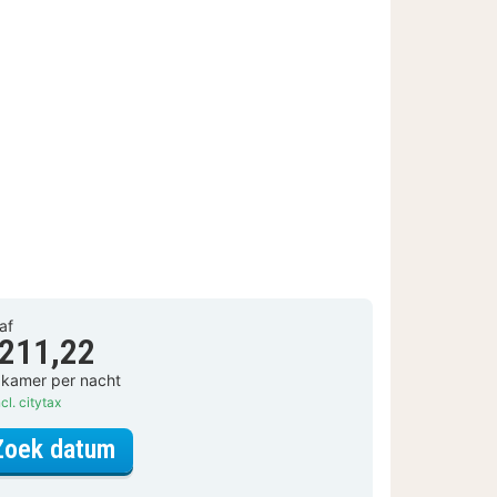
af
 211,22
 kamer per nacht
cl. citytax
voor Standaard Kamer
Zoek datum