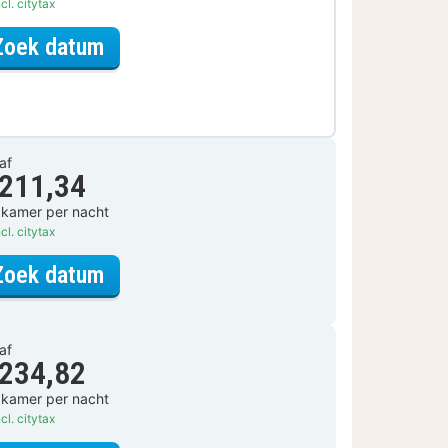
cl. citytax
voor Wellness Arrangement
Zoek datum
af
 211,34
 kamer per nacht
cl. citytax
voor Tweepersoonskamer met balk
Zoek datum
af
 234,82
 kamer per nacht
cl. citytax