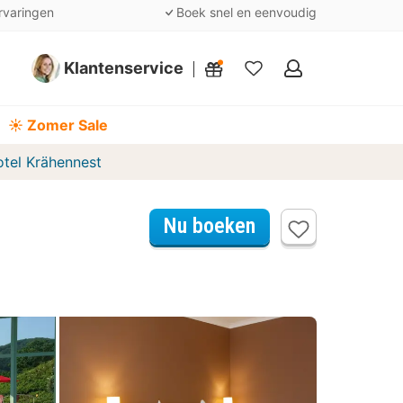
rvaringen
Boek snel en eenvoudig
Klantenservice
Mijn
favorieten
☀️ Zomer Sale
otel Krähennest
Nu boeken