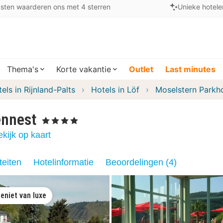
sten waarderen ons met 4 sterren
Unieke hotele
Thema's
Korte vakantie
Outlet
Last minutes
els in Rijnland-Palts
Hotels in Löf
Moselstern Parkh
ennest
, 4 Sterren
kijk op kaart
teiten
Hotelinformatie
Beoordelingen (4)
eniet van luxe