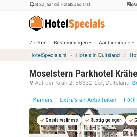
Al 20 jaar dé HotelSpecialist
Ga
Zoeken
Bestemmingen
Aanbiedingen
HotelSpecials.nl
Hotels in Duitsland
Hot
Moselstern Parkhotel Kräh
Auf der Kräh 2
56332
Löf
Duitsland
Be
Kamers
Extra's en Activiteiten
Facili
Goede wellness
Rustig gelegen
G