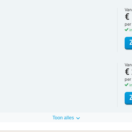
Van
€
per
in
Van
€
per
in
Toon alles