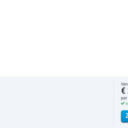
Van
€
per
in