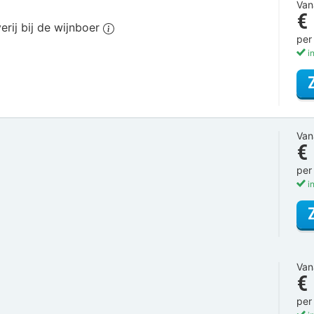
Van
€
rij bij de wijnboer
per
in
Van
€
per
in
Van
€
per