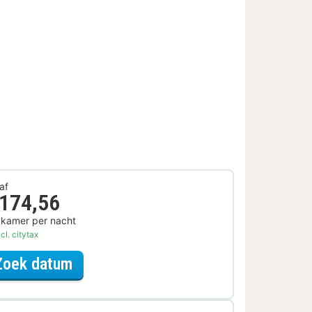
af
 174,56
 kamer per nacht
cl. citytax
voor Rondvaarten & boottochten A
Zoek datum