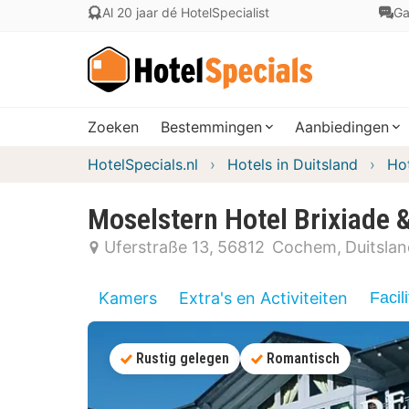
Al 20 jaar dé HotelSpecialist
Ga
Zoeken
Bestemmingen
Aanbiedingen
HotelSpecials.nl
Hotels in Duitsland
Hot
Moselstern Hotel Brixiade &
Uferstraße 13
56812
Cochem
Duitsla
Kamers
Extra's en Activiteiten
Facili
Rustig gelegen
Romantisch