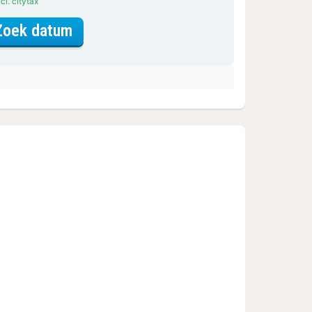
cl. citytax
voor Standaard Kamer
Zoek datum