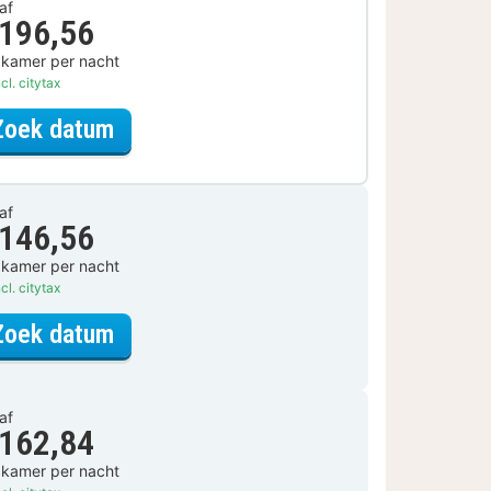
af
 196,56
 kamer per nacht
cl. citytax
voor Lokaal Genieten Arrangement
Zoek datum
af
 146,56
 kamer per nacht
cl. citytax
voor Standaard Kamer
Zoek datum
af
 162,84
 kamer per nacht