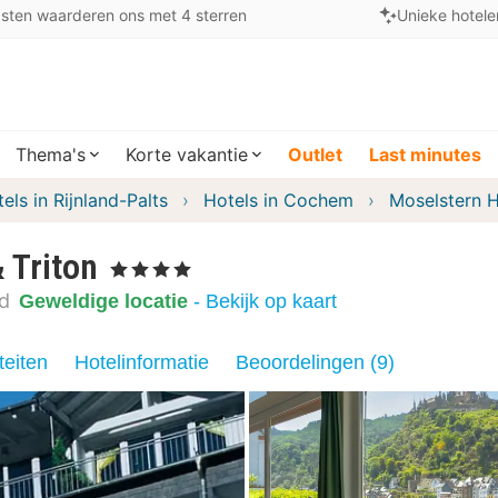
sten waarderen ons met 4 sterren
Unieke hotele
Thema's
Korte vakantie
Outlet
Last minutes
els in Rijnland-Palts
Hotels in Cochem
Moselstern H
 Triton
, 4 Sterren
nd
Geweldige locatie
- Bekijk op kaart
teiten
Hotelinformatie
Beoordelingen (9)