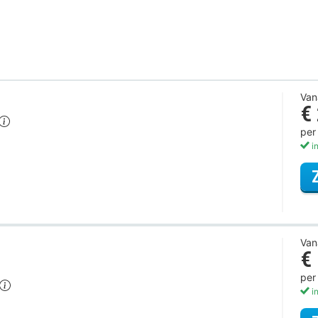
Van
€
per
in
Van
€
per
in