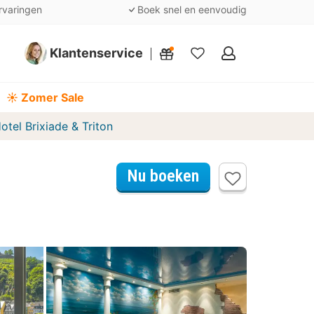
rvaringen
Boek snel en eenvoudig
Klantenservice
Mijn
favorieten
☀️ Zomer Sale
otel Brixiade & Triton
Nu boeken