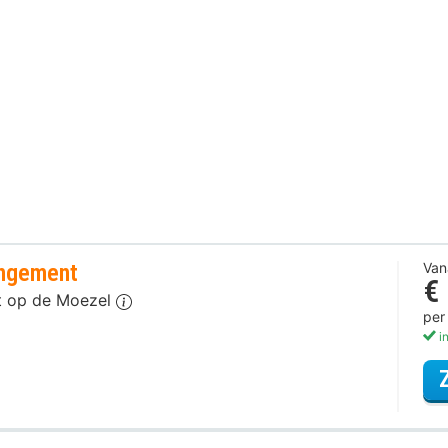
angement
Van
€
t op de Moezel
per
in