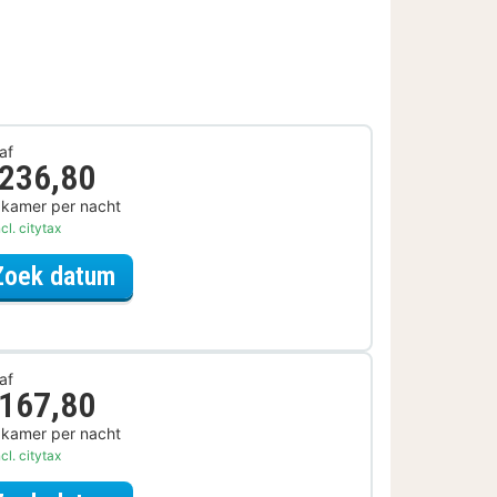
af
 236,80
 kamer per nacht
cl. citytax
voor Diner Arrangement
Zoek datum
af
 167,80
 kamer per nacht
cl. citytax