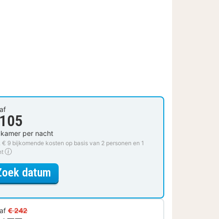
af
 105
 kamer per nacht
. € 9 bijkomende kosten op basis van 2 personen en 1
ht
voor Standaard Kamer
Zoek datum
af
€ 242