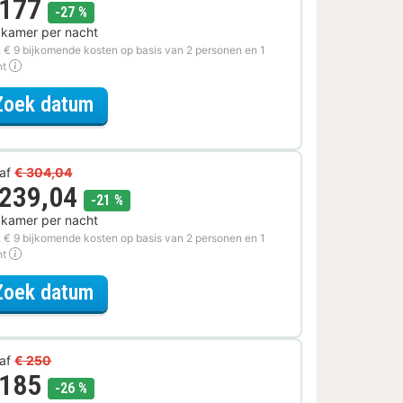
 177
korting
-27 %
 kamer per nacht
. € 9 bijkomende kosten op basis van 2 personen en 1
ht
voor Rondvaarten & boottochten A
Zoek datum
af
€ 304,04
 239,04
korting
-21 %
 kamer per nacht
. € 9 bijkomende kosten op basis van 2 personen en 1
ht
voor Ontdek de Stad Arrangement
Zoek datum
af
€ 250
 185
korting
-26 %