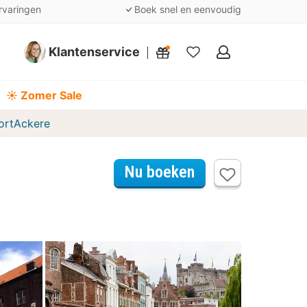
rvaringen
Boek snel en eenvoudig
Klantenservice
Mijn
favorieten
☀️ Zomer Sale
ortAckere
Nu boeken