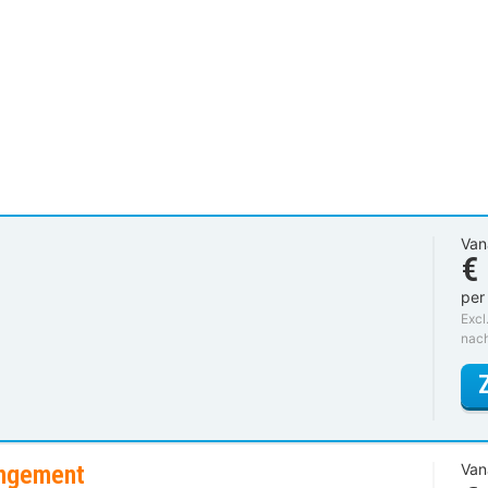
Van
€
per
Excl
nac
angement
Van