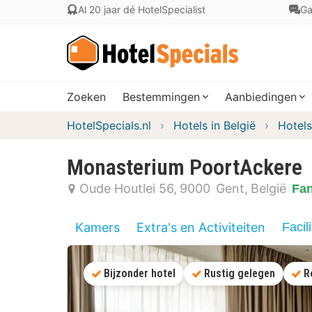
Al 20 jaar dé HotelSpecialist
Ga
Zoeken
Bestemmingen
Aanbiedingen
HotelSpecials.nl
Hotels in België
Hotels
Monasterium PoortAckere
Oude Houtlei 56
9000
Gent
België
Fan
Kamers
Extra's en Activiteiten
Facili
Bijzonder hotel
Rustig gelegen
R