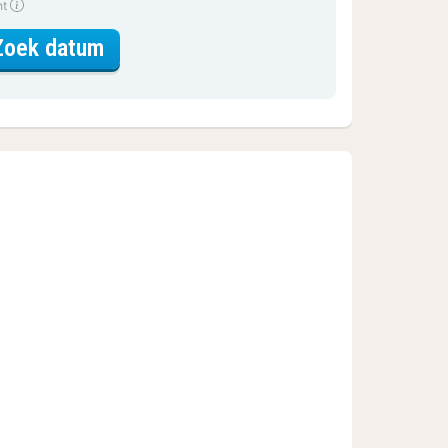
ht
voor Standaard Kamer
Zoek datum