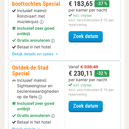
€ 183,65
boottochten Special
korting
-37 %
per kamer per nacht
Inclusief malmö:
incl. citytax
Rondvaart met
excl. servicekosten € 10 per
muziekquiz
reservering
Inclusief zeer goed
ontbijt
voor Rondvaar
Zoek datum
Gratis annuleren
Betaal in het hotel
Bekijk details en opties
Ontdek de Stad
Vanaf
€ 338,49
€ 230,11
Special
korting
-32 %
per kamer per nacht
Inclusief malmö:
incl. citytax
Sightseeingtour en
excl. servicekosten € 10 per
bezienswaardigheden
reservering
op de fiets
Inclusief zeer goed
voor Ontdek de
Zoek datum
ontbijt
Gratis annuleren
Betaal in het hotel
Bekijk details