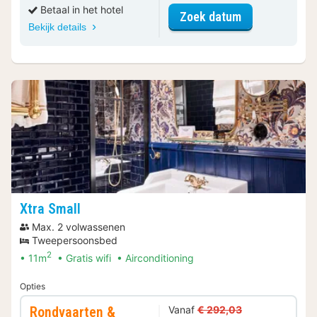
Betaal in het hotel
voor Small
Zoek datum
Bekijk details
Xtra Small
Max. 2 volwassenen
Tweepersoonsbed
2
11m
Gratis wifi
Airconditioning
Opties
Rondvaarten &
Vanaf
€ 292,03