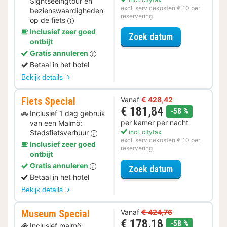
Sightseeingtour en
excl. servicekosten € 10 per
bezienswaardigheden
reservering
op de fiets
Inclusief zeer goed
voor Ontdek de
Zoek datum
ontbijt
Gratis annuleren
Betaal in het hotel
Bekijk details
Fiets Special
Vanaf
€ 428,42
€ 181,84
korting
-58 %
Inclusief 1 dag gebruik
per kamer per nacht
van een Malmö:
Stadsfietsverhuur
incl. citytax
excl. servicekosten € 10 per
Inclusief zeer goed
reservering
ontbijt
Gratis annuleren
voor Fiets Spe
Zoek datum
Betaal in het hotel
Bekijk details
Museum Special
Vanaf
€ 424,76
€ 178,18
korting
-58 %
Inclusief malmö: