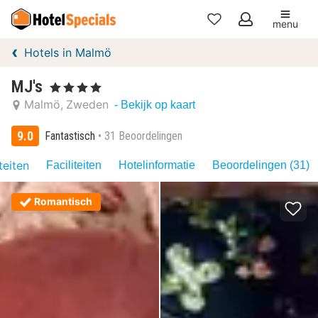
menu
Mijn
Hotels in Malmö
favorieten
MJ's
, 4 Sterren
Malmö
Zweden
- Bekijk op kaart
9.0
Fantastisch
31 Beoordelingen
teiten
Faciliteiten
Hotelinformatie
Beoordelingen (31)
Romantisch