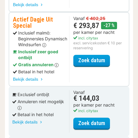
Bekijk details
Actief Dagje Uit
Vanaf
€ 402,25
€ 293,87
Special
korting
-27 %
per kamer per nacht
Inclusief malmö:
incl. citytax
Beginnersles Dynamisch
excl. servicekosten € 10 per
Windsurfen
reservering
Inclusief zeer goed
ontbijt
voor Actief Da
Zoek datum
Gratis annuleren
Betaal in het hotel
Bekijk details
Vanaf
Exclusief ontbijt
€ 144,03
Annuleren niet mogelijk
per kamer per nacht
incl. citytax
Betaal in het hotel
Bekijk details
voor Standaar
Zoek datum