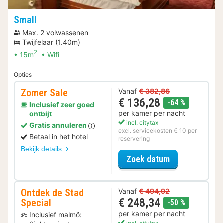
Small
Max. 2 volwassenen
Twijfelaar (1.40m)
2
15m
Wifi
Opties
Zomer Sale
Vanaf
€ 382,86
€ 136,28
korting
-64 %
Inclusief zeer goed
per kamer per nacht
ontbijt
incl. citytax
Gratis annuleren
excl. servicekosten € 10 per
Betaal in het hotel
reservering
Bekijk details
voor Zomer Sa
Zoek datum
Ontdek de Stad
Vanaf
€ 494,92
€ 248,34
Special
korting
-50 %
per kamer per nacht
Inclusief malmö:
incl. citytax