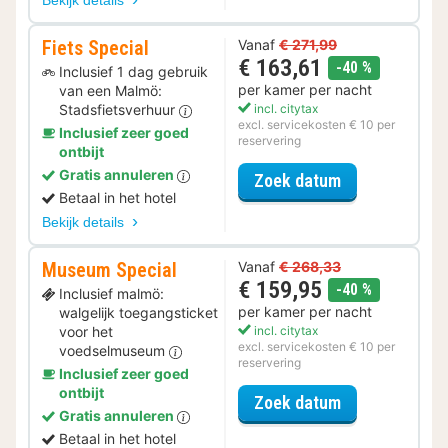
Fiets Special
Vanaf
€ 271,99
€ 163,61
korting
-40 %
Inclusief 1 dag gebruik
per kamer per nacht
van een Malmö:
Stadsfietsverhuur
incl. citytax
excl. servicekosten € 10 per
Inclusief zeer goed
reservering
ontbijt
Gratis annuleren
voor Fiets Spe
Zoek datum
Betaal in het hotel
Bekijk details
Museum Special
Vanaf
€ 268,33
€ 159,95
korting
-40 %
Inclusief malmö:
per kamer per nacht
walgelijk toegangsticket
voor het
incl. citytax
excl. servicekosten € 10 per
voedselmuseum
reservering
Inclusief zeer goed
ontbijt
voor Museum S
Zoek datum
Gratis annuleren
Betaal in het hotel