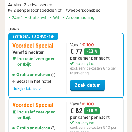
Max. 2 volwassenen
2 eenpersoonsbedden of 1 tweepersoonsbed
2
24m
Gratis wifi
Wifi
Airconditioning
Opties
BESTE DEAL BIJ 2 NACHTEN
Voordeel Special
Vanaf
€ 100
€ 77
korting
-23 %
Vanaf 2 nachten
per kamer per nacht
Inclusief zeer goed
incl. citytax
ontbijt
excl. servicekosten € 15 per
reservering
Gratis annuleren
Betaal in het hotel
voor Voordeel 
Zoek datum
Bekijk details
Voordeel Special
Vanaf
€ 100
€ 82
korting
-18 %
Inclusief zeer goed
per kamer per nacht
ontbijt
incl. citytax
Gratis annuleren
excl. servicekosten € 10 per