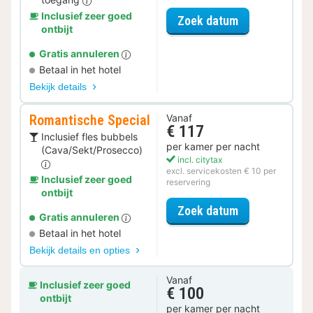
Inclusief zeer goed
voor Relax Spe
Zoek datum
ontbijt
Gratis annuleren
Betaal in het hotel
Bekijk details
Romantische Special
Vanaf
€ 117
Inclusief fles bubbels
per kamer per nacht
(Cava/Sekt/Prosecco)
incl. citytax
excl. servicekosten € 10 per
Inclusief zeer goed
reservering
ontbijt
voor Romantis
Zoek datum
Gratis annuleren
Betaal in het hotel
Bekijk details en opties
Vanaf
Inclusief zeer goed
€ 100
ontbijt
per kamer per nacht