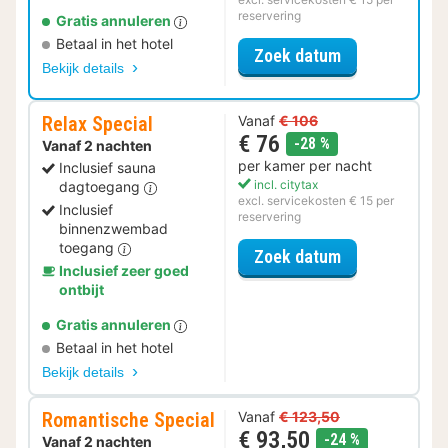
reservering
Gratis annuleren
Betaal in het hotel
voor Zomer Sa
Zoek datum
Bekijk details
Relax Special
Vanaf
€ 106
€ 76
korting
-28 %
Vanaf 2 nachten
per kamer per nacht
Inclusief sauna
incl. citytax
dagtoegang
excl. servicekosten € 15 per
Inclusief
reservering
binnenzwembad
toegang
voor Relax Spe
Zoek datum
Inclusief zeer goed
ontbijt
Gratis annuleren
Betaal in het hotel
Bekijk details
Romantische Special
Vanaf
€ 123,50
€ 93,50
korting
-24 %
Vanaf 2 nachten