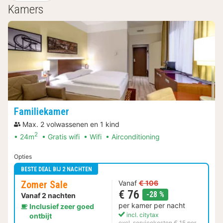
Kamers
Familiekamer
Max. 2 volwassenen en 1 kind
2
24m
Gratis wifi
Wifi
Airconditioning
Opties
BESTE DEAL BIJ 2 NACHTEN
Zomer Sale
Vanaf
€ 106
€ 76
korting
-28 %
Vanaf 2 nachten
per kamer per nacht
Inclusief zeer goed
incl. citytax
ontbijt
excl. servicekosten € 15 per