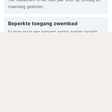
maandag gesloten.
Beperkte toegang zwembad
Er mag maar een beperkt aantal gasten tegelijk
gebruik maken van het zwembad. Als je van het
zwembad gebruik wilt maken, haal dan op tijd een
toegangspas bij de receptie.