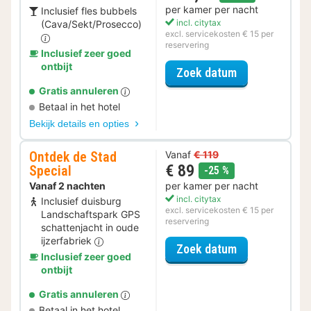
per kamer per nacht
Inclusief fles bubbels
incl. citytax
(Cava/Sekt/Prosecco)
excl. servicekosten € 15 per
reservering
Inclusief zeer goed
ontbijt
voor Romantis
Zoek datum
Gratis annuleren
Betaal in het hotel
Bekijk details en opties
Ontdek de Stad
Vanaf
€ 119
€ 89
Special
korting
-25 %
Vanaf 2 nachten
per kamer per nacht
incl. citytax
Inclusief duisburg
excl. servicekosten € 15 per
Landschaftspark GPS
reservering
schattenjacht in oude
ijzerfabriek
voor Ontdek de
Zoek datum
Inclusief zeer goed
ontbijt
Gratis annuleren
Betaal in het hotel