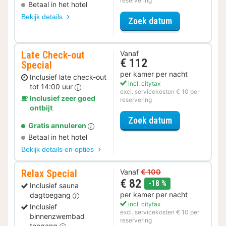
reservering
Betaal in het hotel
Bekijk details
voor Voordeel 
Zoek datum
Late Check-out
Vanaf
€ 112
Special
per kamer per nacht
Inclusief late check-out
incl. citytax
tot 14:00 uur
excl. servicekosten € 10 per
Inclusief zeer goed
reservering
ontbijt
voor Late Che
Zoek datum
Gratis annuleren
Betaal in het hotel
Bekijk details en opties
Relax Special
Vanaf
€ 100
€ 82
korting
-18 %
Inclusief sauna
per kamer per nacht
dagtoegang
incl. citytax
Inclusief
excl. servicekosten € 10 per
binnenzwembad
reservering
toegang