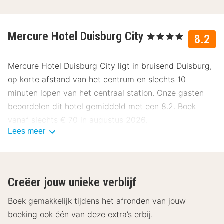
Mercure Hotel Duisburg City
, 4 Sterren
8.2
Mercure Hotel Duisburg City ligt in bruisend Duisburg,
op korte afstand van het centrum en slechts 10
minuten lopen van het centraal station. Onze gasten
beoordelen dit hotel gemiddeld met een 8.2. Boek
vanaf slechts € 70 in augustus 2026.
Lees meer
Ligging Mercure Hotel Duisburg City
Mercure Hotel Duisburg City bevindt zich op
Landfermannstraße 20, op slechts 500 meter van het
Creëer jouw unieke verblijf
stadscentrum. Je hebt hier alles binnen handbereik! De
stad Duisburg staat bekend om de grootste
Boek gemakkelijk tijdens het afronden van jouw
binnenhaven van de wereld. Ga heerlijk wandelen
boeking ook één van deze extra’s erbij.