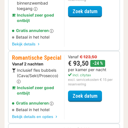
binnenzwembad
toegang
voor Relax Spe
Zoek datum
Inclusief zeer goed
ontbijt
Gratis annuleren
Betaal in het hotel
Bekijk details
Romantische Special
Vanaf
€ 123,50
€ 93,50
korting
-24 %
Vanaf 2 nachten
per kamer per nacht
Inclusief fles bubbels
incl. citytax
(Cava/Sekt/Prosecco)
excl. servicekosten € 15 per
reservering
Inclusief zeer goed
ontbijt
voor Romantis
Zoek datum
Gratis annuleren
Betaal in het hotel
Bekijk details en opties