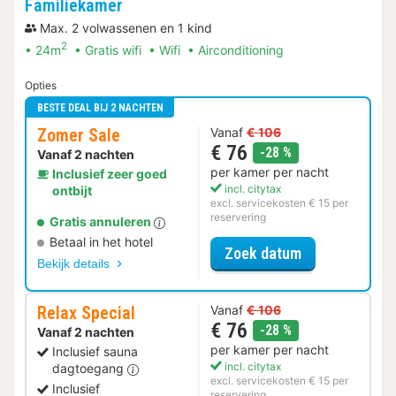
Familiekamer
Max. 2 volwassenen en 1 kind
2
24m
Gratis wifi
Wifi
Airconditioning
Opties
BESTE DEAL BIJ 2 NACHTEN
Zomer Sale
Vanaf
€ 106
€ 76
korting
-28 %
Vanaf 2 nachten
per kamer per nacht
Inclusief zeer goed
incl. citytax
ontbijt
excl. servicekosten € 15 per
reservering
Gratis annuleren
Betaal in het hotel
voor Zomer Sa
Zoek datum
Bekijk details
Relax Special
Vanaf
€ 106
€ 76
korting
-28 %
Vanaf 2 nachten
per kamer per nacht
Inclusief sauna
incl. citytax
dagtoegang
excl. servicekosten € 15 per
Inclusief
reservering