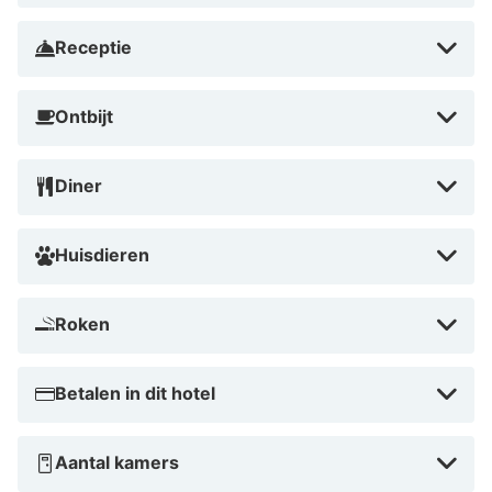
reizigers als stedentrips, met bezienswaardigheden en
Receptie
winkelcentra binnen handbereik.
Ontbijt
Diner
Huisdieren
Roken
Betalen in dit hotel
Aantal kamers