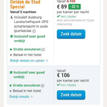
Ontdek de Stad
Vanaf
€ 119
€ 89
Special
korting
-25 %
Vanaf 2 nachten
per kamer per nacht
incl. citytax
Inclusief duisburg
excl. servicekosten € 15 per
Landschaftspark GPS
reservering
schattenjacht in oude
ijzerfabriek
voor Ontdek de
Zoek datum
Inclusief zeer goed
ontbijt
Gratis annuleren
Betaal in het hotel
Bekijk details en opties
Vanaf
Inclusief zeer goed
€ 106
ontbijt
per kamer per nacht
Gratis annuleren
incl. citytax
Betaal in het hotel
voor Familiek
Zoek datum
Bekijk details