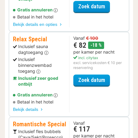
voor Late Che
Zoek datum
Gratis annuleren
Betaal in het hotel
Bekijk details en opties
Relax Special
Vanaf
€ 100
€ 82
korting
-18 %
Inclusief sauna
per kamer per nacht
dagtoegang
incl. citytax
Inclusief
excl. servicekosten € 10 per
binnenzwembad
reservering
toegang
Inclusief zeer goed
voor Relax Spe
Zoek datum
ontbijt
Gratis annuleren
Betaal in het hotel
Bekijk details
Romantische Special
Vanaf
€ 117
Inclusief fles bubbels
per kamer per nacht
(Cava/Sekt/Prosecco)