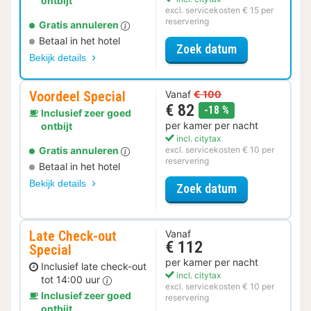
ontbijt
excl. servicekosten € 15 per
reservering
Gratis annuleren
Betaal in het hotel
voor Voordeel 
Zoek datum
Bekijk details
Voordeel Special
Vanaf
€ 100
€ 82
korting
-18 %
Inclusief zeer goed
per kamer per nacht
ontbijt
incl. citytax
Gratis annuleren
excl. servicekosten € 10 per
reservering
Betaal in het hotel
Bekijk details
voor Voordeel 
Zoek datum
Late Check-out
Vanaf
€ 112
Special
per kamer per nacht
Inclusief late check-out
incl. citytax
tot 14:00 uur
excl. servicekosten € 10 per
Inclusief zeer goed
reservering
ontbijt