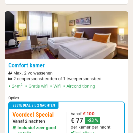
Comfort kamer
Max. 2 volwassenen
2 eenpersoonsbedden of 1 tweepersoonsbed
2
24m
Gratis wifi
Wifi
Airconditioning
Opties
BESTE DEAL BIJ 2 NACHTEN
Voordeel Special
Vanaf
€ 100
€ 77
korting
-23 %
Vanaf 2 nachten
per kamer per nacht
Inclusief zeer goed
incl. citytax