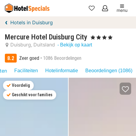
menu
Mijn
Hotels in Duisburg
favorieten
Mercure Hotel Duisburg City
, 4 Sterren
Duisburg
Duitsland
- Bekijk op kaart
8.2
Zeer goed
1086 Beoordelingen
iten
Faciliteiten
Hotelinformatie
Beoordelingen (1086)
Voordelig
Geschikt voor families