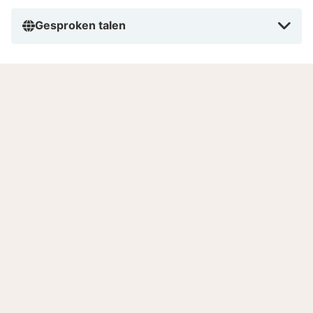
Gesproken talen
Goed om te weten
Restaurant
Het restaurant is het hele jaar door op zondag en
maandag gesloten.
Beperkte toegang zwembad
Er mag maar een beperkt aantal gasten tegelijk
gebruik maken van het zwembad. Als je van het
zwembad gebruik wilt maken, haal dan op tijd een
toegangspas bij de receptie.