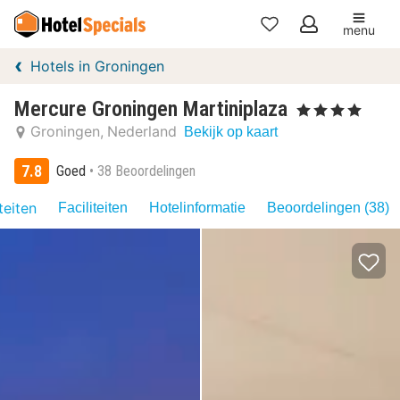
menu
Mijn
Hotels in Groningen
favorieten
Mercure Groningen Martiniplaza
, 4 Sterren
Groningen
Nederland
Bekijk op kaart
7.8
Goed
38 Beoordelingen
teiten
Faciliteiten
Hotelinformatie
Beoordelingen (38)