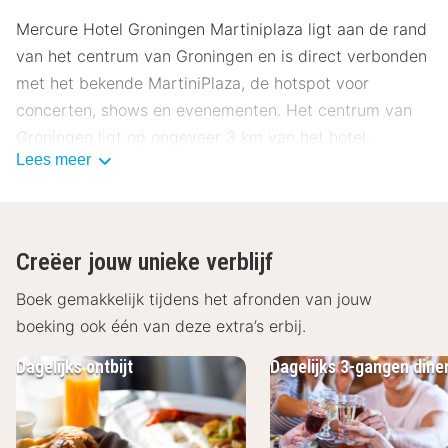
Mercure Hotel Groningen Martiniplaza ligt aan de rand
van het centrum van Groningen en is direct verbonden
met het bekende MartiniPlaza, de hotspot voor
concerten, shows en evenementen. Het centrum van
Groningen ligt op ongeveer 3 km van het hotel.
Lees meer
Ligging Mercure Hotel Groningen
Martiniplaza
Het hotel ligt op slechts 2 kilometer van het bruisende
Creëer jouw unieke verblijf
centrum van Groningen, dat je gemakkelijk kunt
bereiken met de auto, fiets of het openbaar vervoer.
Boek gemakkelijk tijdens het afronden van jouw
Vanaf hier wandel je zo naar de Martinitoren, het
boeking ook één van deze extra’s erbij.
Groninger Museum en de Grote Markt. Als je van groen
Dagelijks ontbijt
Dagelijks 3-gangen dine
houdt, biedt het nabijgelegen Stadspark een fijne plek
om even tot rust te komen of een wandeling te maken.
Dankzij de ligging naast MartiniPlaza ben je ook zo bij