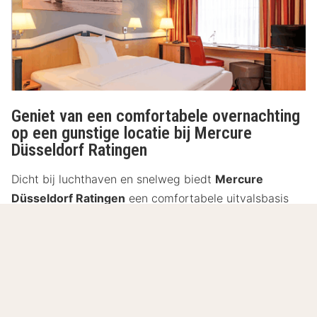
Geniet van een comfortabele overnachting
op een gunstige locatie bij Mercure
Düsseldorf Ratingen
Dicht bij luchthaven en snelweg biedt
Mercure
Düsseldorf Ratingen
een comfortabele uitvalsbasis
voor zowel zakelijke reizigers als stedentrippers. Met
moderne kamers, een rustig terras en een uitstekende
ligging ben je verzekerd van een ontspannen verblijf
met alles binnen handbereik.
Lees meer