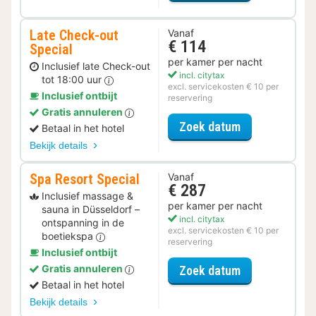
Late Check-out
Vanaf
€ 114
Special
per kamer per nacht
Inclusief late Check-out
incl. citytax
tot 18:00 uur
excl. servicekosten € 10 per
Inclusief ontbijt
reservering
Gratis annuleren
voor Late Che
Zoek datum
Betaal in het hotel
Bekijk details
Spa Resort Special
Vanaf
€ 287
Inclusief massage &
per kamer per nacht
sauna in Düsseldorf –
incl. citytax
ontspanning in de
excl. servicekosten € 10 per
boetiekspa
reservering
Inclusief ontbijt
voor Spa Resor
Gratis annuleren
Zoek datum
Betaal in het hotel
Bekijk details