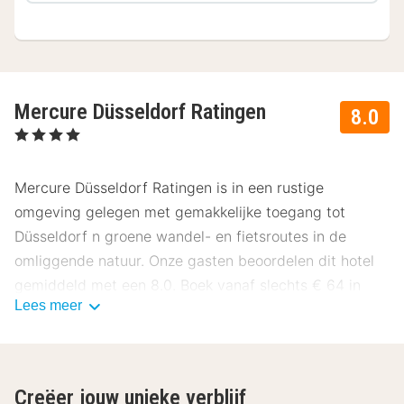
Mercure Düsseldorf Ratingen
8.0
, 4 Sterren
Mercure Düsseldorf Ratingen is in een rustige
omgeving gelegen met gemakkelijke toegang tot
Düsseldorf n groene wandel- en fietsroutes in de
omliggende natuur. Onze gasten beoordelen dit hotel
gemiddeld met een 8.0. Boek vanaf slechts € 64 in
Lees meer
augustus 2026.
Ligging Mercure Düsseldorf Ratingen
Het Mercure Düsseldorf Ratingen ligt strategisch aan
Creëer jouw unieke verblijf