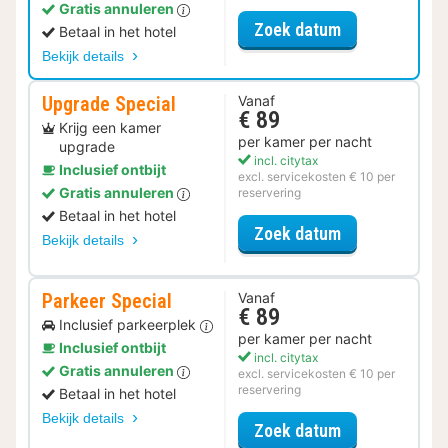
Gratis annuleren
voor Upgrade 
Zoek datum
Betaal in het hotel
Bekijk details
Upgrade Special
Vanaf
€ 89
Krijg een kamer
per kamer per nacht
upgrade
incl. citytax
Inclusief ontbijt
excl. servicekosten € 10 per
Gratis annuleren
reservering
Betaal in het hotel
voor Upgrade 
Zoek datum
Bekijk details
Parkeer Special
Vanaf
€ 89
Inclusief parkeerplek
per kamer per nacht
Inclusief ontbijt
incl. citytax
Gratis annuleren
excl. servicekosten € 10 per
reservering
Betaal in het hotel
Bekijk details
voor Parkeer S
Zoek datum