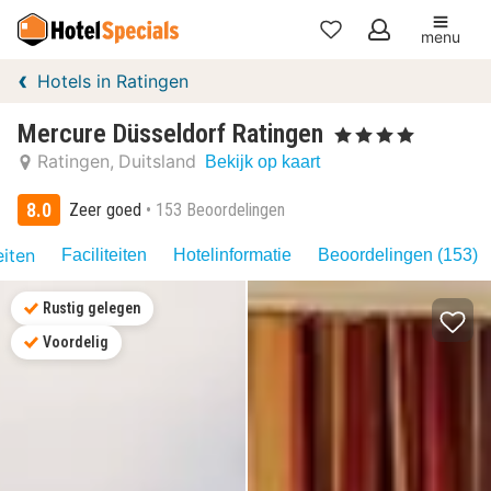
menu
Mijn
Hotels in Ratingen
favorieten
Mercure Düsseldorf Ratingen
, 4 Sterren
Ratingen
Duitsland
Bekijk op kaart
8.0
Zeer goed
153 Beoordelingen
eiten
Faciliteiten
Hotelinformatie
Beoordelingen (153)
Rustig gelegen
Voordelig