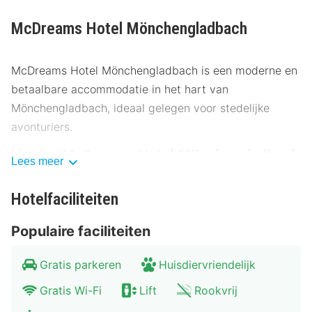
McDreams Hotel Mönchengladbach
McDreams Hotel Mönchengladbach is een moderne en
betaalbare accommodatie in het hart van
Mönchengladbach, ideaal gelegen voor stedelijke
avonturiers.
Ligging McDreams Hotel Mönchengladbach
Lees meer
McDreams Hotel Mönchengladbach is gunstig gelegen
Hotelfaciliteiten
aan de Odenkirchener Str. 129, op slechts 4 km van het
stadscentrum. Ontdek de charme van
Populaire faciliteiten
Mönchengladbach met populaire bezienswaardigheden
in de buurt:
Gratis parkeren
Huisdiervriendelijk
Bunter Garten - 2,5 km
Gratis Wi-Fi
Lift
Rookvrij
Abteiberg Museum - 3 km