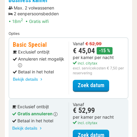
Max. 2 volwassenen
2 eenpersoonsbedden
2
18m
Gratis wifi
Opties
Basic Special
Vanaf
€ 52,99
€ 45,04
korting
-15 %
Exclusief ontbijt
per kamer per nacht
Annuleren niet mogelijk
incl. citytax
excl. servicekosten € 7,50 per
Betaal in het hotel
reservering
Bekijk details
voor Basic Spe
Zoek datum
Vanaf
Exclusief ontbijt
€ 52,99
Gratis annuleren
per kamer per nacht
Betaal in het hotel
incl. citytax
Bekijk details
voor Business
Zoek datum