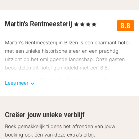
Martin's Rentmeesterij
, 4 Sterren
8.8
Martin's Rentmeesterij in Bilzen is een charmant hotel
met een unieke historische sfeer en een prachtig
uitzicht op het omliggende landschap. Onze gasten
beoordelen dit hotel gemiddeld met een 8.8.
Ligging van Martin's Rentmeesterij
Lees meer
Martin's Rentmeesterij ligt op een ideale locatie in
Bilzen, op slechts een paar minuten van het bruisende
stadscentrum. Dit zijn enkele bezienswaardigheden in
Creëer jouw unieke verblijf
de buurt:
Boek gemakkelijk tijdens het afronden van jouw
Alden Biesen Kasteel op 550 meter
boeking ook één van deze extra’s erbij.
Nationaal Park Hoge Kempen op 12 kilometer