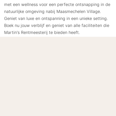
met een wellness voor een perfecte ontsnapping in de
natuurlijke omgeving nabij Maasmechelen Village.
Geniet van luxe en ontspanning in een unieke setting.
Boek nu jouw verblijf en geniet van alle faciliteiten die
Martin's Rentmeesterij te bieden heeft.
Lees meer
8.8
Zeer goed
/10
Gebaseerd op
149 echte beoordelingen
door onze
gasten.
Locatie
9.0
Prijs-kwaliteit
8.5
Gastvrijheid en service
8.9