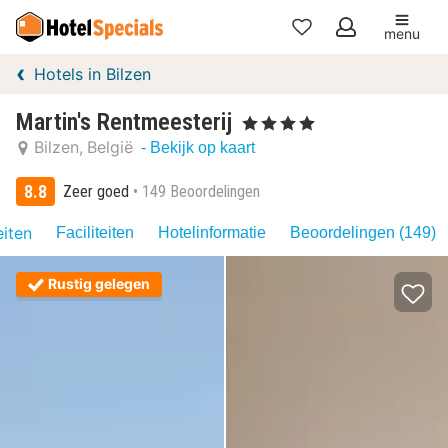
menu
Mijn
Hotels in Bilzen
favorieten
Martin's Rentmeesterij
, 4 Sterren
Bilzen
België
- Bekijk op kaart
8.8
Zeer goed
149 Beoordelingen
eiten
Faciliteiten
Hotelinformatie
Beoordelingen (149)
Rustig gelegen