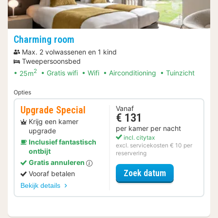
Charming room
Max. 2 volwassenen en 1 kind
Tweepersoonsbed
2
25m
Gratis wifi
Wifi
Airconditioning
Tuinzicht
Opties
Upgrade Special
Vanaf
€ 131
Krijg een kamer
per kamer per nacht
upgrade
incl. citytax
Inclusief fantastisch
excl. servicekosten € 10 per
ontbijt
reservering
Gratis annuleren
voor Upgrade 
Zoek datum
Vooraf betalen
Bekijk details