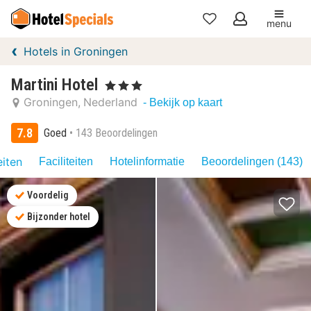
menu
Mijn
Hotels in Groningen
favorieten
Martini Hotel
, 3 Sterren
Groningen
Nederland
- Bekijk op kaart
7.8
Goed
143 Beoordelingen
eiten
Faciliteiten
Hotelinformatie
Beoordelingen (143)
Voordelig
Bijzonder hotel