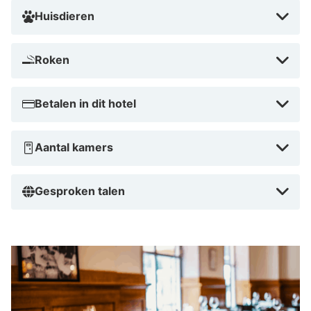
historische straatjes zoals de Folkingestraat en kom tot
Huisdieren
rust in de prachtige Prinsentuin. 's Avonds eet je in het
Grand Café van het hotel of in een van de vele
Roken
restaurants in de omgeving.
Betalen in dit hotel
Aantal kamers
Gesproken talen