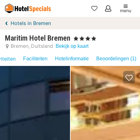
menu
Mijn
Hotels in Bremen
favorieten
Maritim Hotel Bremen
, 4 Sterren
Bremen
Duitsland
Bekijk op kaart
iteiten
Faciliteiten
Hotelinformatie
Beoordelingen (1)