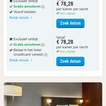
Exclusief ontbijt
€ 78,28
Gratis annuleren
per kamer per nacht
Vooraf betalen
incl. citytax
Bekijk details
voor Klassiek
Zoek datum
Vanaf
Exclusief ontbijt
€ 78,28
Gratis annuleren
per kamer per nacht
Betaal in het hotel
incl. citytax
(creditcard vereist)
Bekijk details
voor Klassiek
Zoek datum