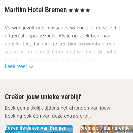
Maritim Hotel Bremen
, 4 Sterren
Verwen jezelf met massages wanneer je de volledig
uitgeruste spa bezoekt. Als je op zoek bent naar
activiteiten, dan vind je een binnenzwembad, een
sauna en fitnessfaciliteiten vast wel leuk. Dit hotel
bevat ook gratis wifi, een televisie in de
Lees meer
gemeenschappelijke ruimte en een balzaal.
Ga iets eten bij Restaurant Brasserie, een van de 2
restaurants van dit hotel, of blijf lekker binnen en
Creëer jouw unieke verblijf
profiteer van de roomservice (beperkte tijden). Bestel
je favoriete drankje in een bar/lounge. Op weekdagen
Boek gemakkelijk tijdens het afronden van jouw
wordt tegen betaling een ontbijtbuffet geserveerd van
boeking ook één van deze extra’s erbij.
06.30 uur tot 10.30 uur.
Boven de daken van Bremen
Bremen: 3-uur durende