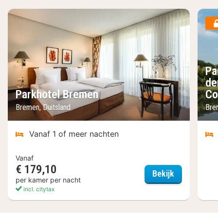
Pa
de
Parkhotel Bremen
Co
Bremen, Duitsland
Bre
Vanaf 1 of meer nachten
Vanaf
€ 179,10
Parkhotel B
Bekijk
per kamer per nacht
incl. citytax