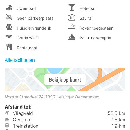
Zwembad
Hotelbar
Geen parkeerplaats
Sauna
Huisdiervriendelijk
Roken toegestaan
Gratis Wi-Fi
24-uurs receptie
Restaurant
Alle faciliteiten
Bekijk op kaart
Nordre Strandvej 2A
3000
Helsingør
Denemarken
Afstand tot:
Vliegveld
58.5 km
Centrum
1.8 km
Treinstation
1.9 km