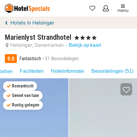
menu
Mijn
Hotels in Helsingør
favorieten
Marienlyst Strandhotel
, 4 Sterren
Helsingør
Denemarken
- Bekijk op kaart
9.0
Fantastisch
51 Beoordelingen
teiten
Faciliteiten
Hotelinformatie
Beoordelingen (51)
Romantisch
Geniet van luxe
Rustig gelegen