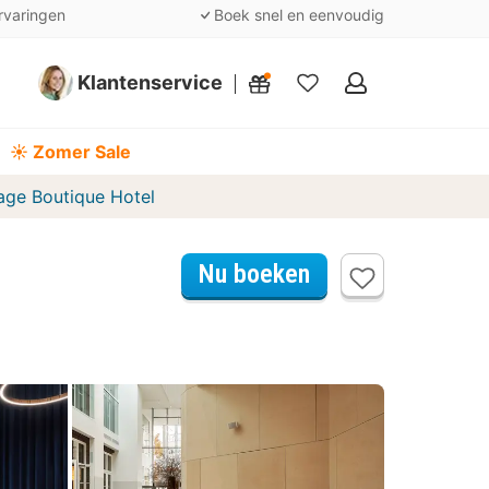
rvaringen
Boek snel en eenvoudig
Klantenservice
Mijn
favorieten
☀️ Zomer Sale
age Boutique Hotel
Nu boeken