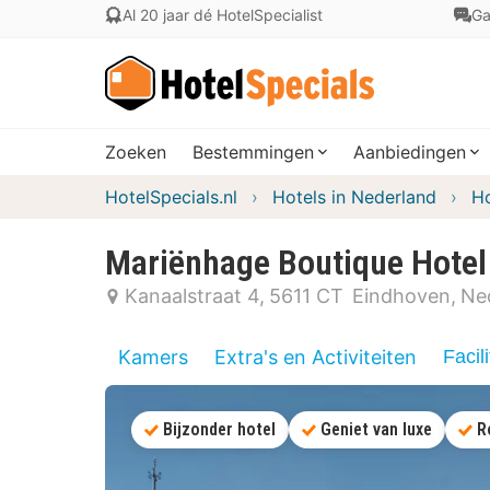
Al 20 jaar dé HotelSpecialist
Ga
Zoeken
Bestemmingen
Aanbiedingen
HotelSpecials.nl
Hotels in Nederland
Ho
Mariënhage Boutique Hotel
Kanaalstraat 4
5611 CT
Eindhoven
Ne
Kamers
Extra's en Activiteiten
Facili
Bijzonder hotel
Geniet van luxe
R