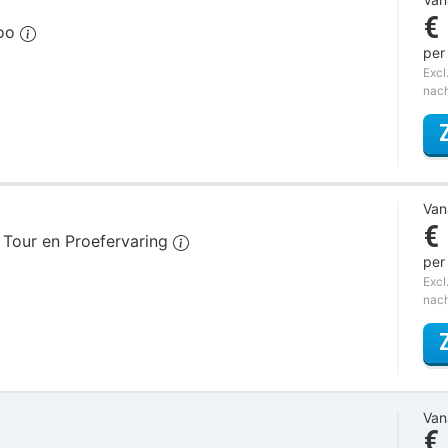
€
Zoo
per
Excl
nac
Van
€
ij Tour en Proefervaring
per
Excl
nac
Van
€