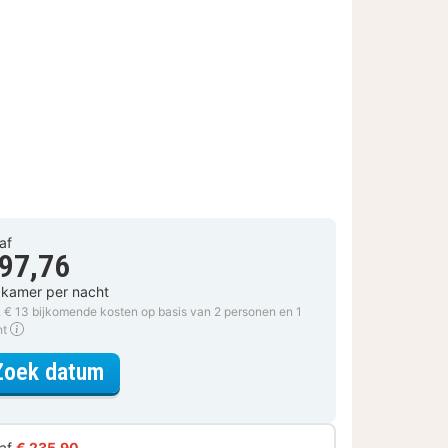
af
 97,76
 kamer per nacht
. € 13 bijkomende kosten op basis van 2 personen en 1
ht
voor Monastery Mystery
Zoek datum
af
€ 235,90