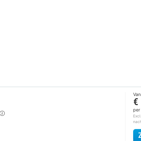
Van
€
per
Excl
nac