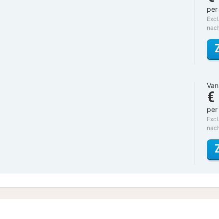
per
Excl
nac
Van
€
per
Excl
nac