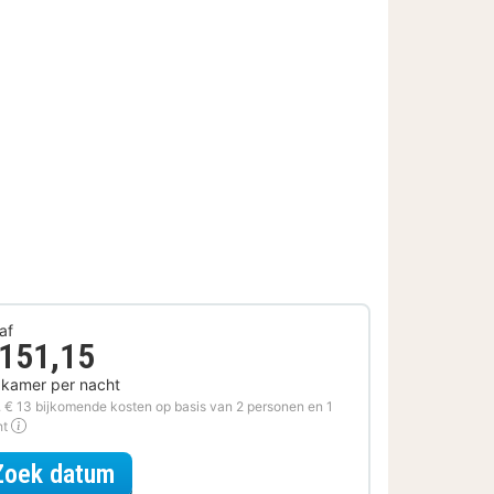
af
 151,15
 kamer per nacht
. € 13 bijkomende kosten op basis van 2 personen en 1
ht
voor Relax Arrangement
Zoek datum