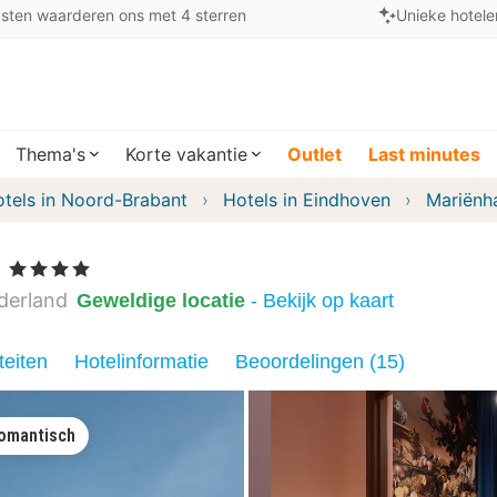
sten waarderen ons met 4 sterren
Unieke hotele
Thema's
Korte vakantie
Outlet
Last minutes
tels in Noord-Brabant
Hotels in Eindhoven
Mariënh
, 4 Sterren
derland
Geweldige locatie
- Bekijk op kaart
teiten
Hotelinformatie
Beoordelingen (15)
omantisch