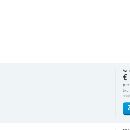
Van
€
per
Excl
nac
Van