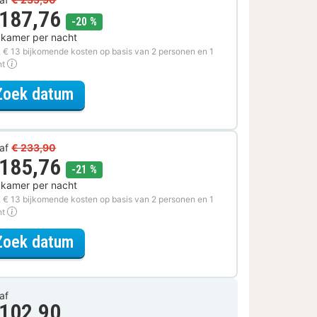
 187,76
korting
-20 %
 kamer per nacht
. € 13 bijkomende kosten op basis van 2 personen en 1
ht
voor Actief Dagje Uit Arrangement
Zoek datum
af
€ 233,90
 185,76
korting
-21 %
 kamer per nacht
. € 13 bijkomende kosten op basis van 2 personen en 1
ht
voor Lokaal Genieten Arrangement
Zoek datum
af
 102,90