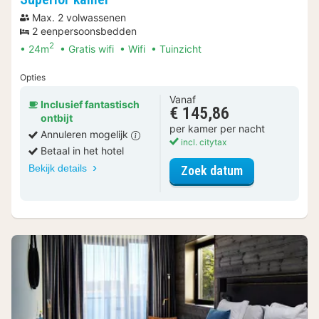
Max. 2 volwassenen
2 eenpersoonsbedden
2
24m
Gratis wifi
Wifi
Tuinzicht
Opties
Vanaf
Inclusief fantastisch
€ 145,86
ontbijt
per kamer per nacht
Annuleren mogelijk
incl. citytax
Betaal in het hotel
Bekijk details
voor Superior
Zoek datum