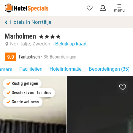
menu
Mijn
Hotels in Norrtälje
favorieten
Marholmen
, 4 Sterren
Norrtälje
Zweden
- Bekijk op kaart
9.0
Fantastisch
35 Beoordelingen
amers
Faciliteiten
Hotelinformatie
Beoordelingen (35)
Rustig gelegen
Geschikt voor families
Goede wellness