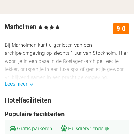
Marholmen
, 4 Sterren
9.0
Bij Marholmen kunt u genieten van een
archipelomgeving op slechts 1 uur van Stockholm. Hier
woon je in een oase in de Roslagen-archipel, eet je
lekker, ontspan je in een luxe spa of geniet je gewoon
vrijblijvend samen in een prachtige omgeving.
Lees meer
Over Marholmen
Hotelfaciliteiten
Gelegen op het kleine eilandje Marholmen, geniet u van
een prachtige archipelomgeving. Je kunt hier
Populaire faciliteiten
gemakkelijk met de auto of bus komen vanuit Norrtälje
of Stockholm. Vanaf Norrtälje duurt het slechts 15
Gratis parkeren
Huisdiervriendelijk
minuten om hier te komen en vanaf Stockholm