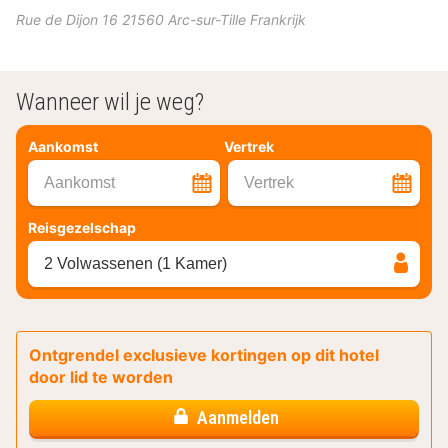
Rue de Dijon 16
21560
Arc-sur-Tille
Frankrijk
Wanneer wil je weg?
Aankomst
Vertrek
Aankomst
Vertrek
Reisgezelschap
2 Volwassenen (1 Kamer)
Ontgrendel exclusieve kortingen op dit hotel
door lid te worden
Aanmelden