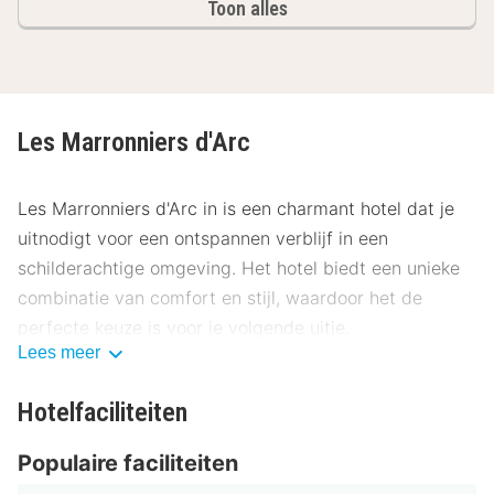
Toon alles
Les Marronniers d'Arc
Les Marronniers d'Arc in is een charmant hotel dat je
uitnodigt voor een ontspannen verblijf in een
schilderachtige omgeving. Het hotel biedt een unieke
combinatie van comfort en stijl, waardoor het de
perfecte keuze is voor je volgende uitje.
Lees meer
Locatie Les Marronniers d'Arc
Hotelfaciliteiten
Les Marronniers d'Arc ligt op een ideale plek, op
slechts een korte wandeling van het centrum, waar je
Populaire faciliteiten
kunt genieten van de levendige sfeer en culturele