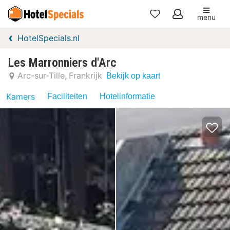
menu
Mijn
HotelSpecials.nl
favorieten
Les Marronniers d'Arc
Arc-sur-Tille
Frankrijk
Bekijk op kaart
Kamers
Faciliteiten
Hotelinformatie