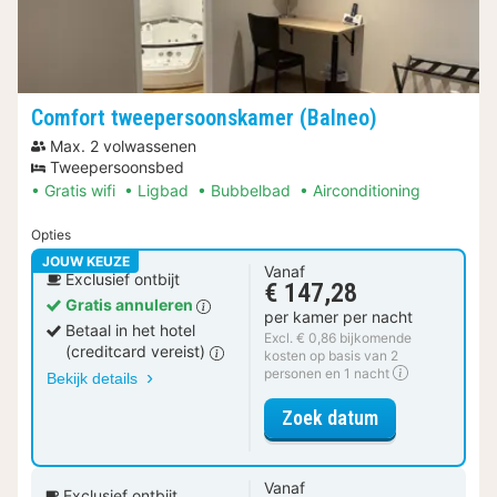
Comfort tweepersoonskamer (Balneo)
Max. 2 volwassenen
Tweepersoonsbed
Gratis wifi
Ligbad
Bubbelbad
Airconditioning
Opties
JOUW KEUZE
Vanaf
Exclusief ontbijt
€ 147,28
Gratis annuleren
per kamer per nacht
Betaal in het hotel
Excl. € 0,86 bijkomende
(creditcard vereist)
kosten op basis van 2
personen en 1 nacht
Bekijk details
voor Comfort 
Zoek datum
Vanaf
Exclusief ontbijt