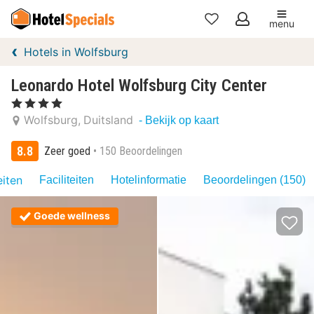
menu
Mijn
Hotels in Wolfsburg
favorieten
Leonardo Hotel Wolfsburg City Center
, 4 Sterren
Wolfsburg
Duitsland
- Bekijk op kaart
8.8
Zeer goed
150 Beoordelingen
eiten
Faciliteiten
Hotelinformatie
Beoordelingen (150)
Goede wellness