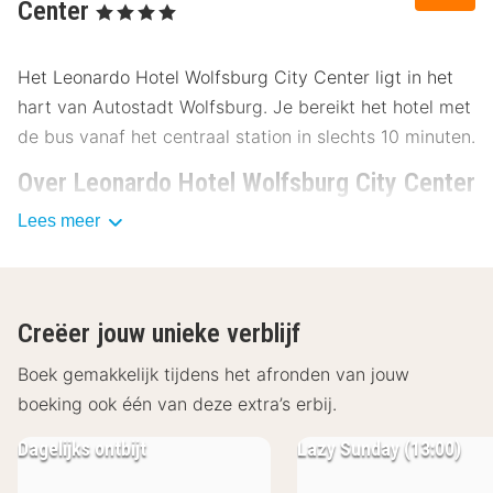
Center
, 4 Sterren
Het Leonardo Hotel Wolfsburg City Center ligt in het
hart van Autostadt Wolfsburg. Je bereikt het hotel met
de bus vanaf het centraal station in slechts 10 minuten.
Over Leonardo Hotel Wolfsburg City Center
Lees meer
Het Leonardo Hotel Wolfsburg City Center beschikt
over comfortabele kamers die allemaal zijn uitgerust
met HD flatscreen-tv, telefoon, radio, airconditioning,
bureau, koffie- en theefaciliteiten, gratis WiFi en een
Creëer jouw unieke verblijf
badkamer met ligbad, toilet en een föhn.
Boek gemakkelijk tijdens het afronden van jouw
Restaurant en andere faciliteiten Leonardo
boeking ook één van deze extra’s erbij.
Hotel Wolfsburg City Center
Dagelijks ontbijt
Lazy Sunday (13:00)
In restaurant Coupé 1900 en restaurant Zille Stube
worden internationale en regionale gerechten en