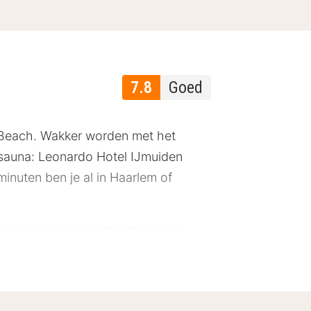
7.8
Goed
t Beach. Wakker worden met het
e sauna: Leonardo Hotel IJmuiden
inuten ben je al in Haarlem of
een balkon met uitzicht over de
, koffie- en theefaciliteiten, gratis
krijg je letterlijk een kijkje in de
beleving geven échte chefs de