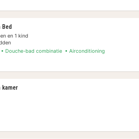
n Bed
en en 1 kind
dden
Douche-bad combinatie
Airconditioning
Twin Bed
n kamer
 Twin Bed Renovated