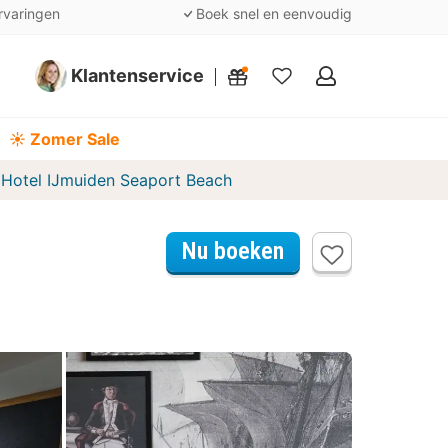
rvaringen
Boek snel en eenvoudig
Klantenservice
Mijn
favorieten
☀️ Zomer Sale
Hotel IJmuiden Seaport Beach
Nu boeken