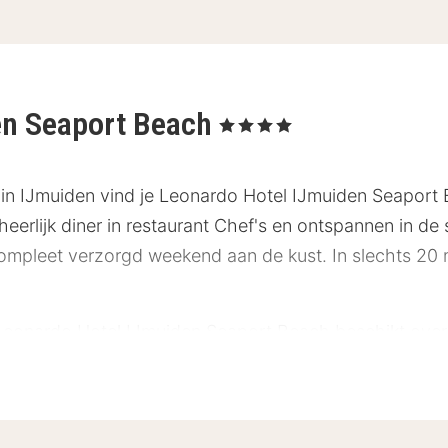
en Seaport Beach
, 4 Sterren
 in IJmuiden vind je Leonardo Hotel IJmuiden Seapor
heerlijk diner in restaurant Chef's en ontspannen in d
ompleet verzorgd weekend aan de kust. In slechts 20 m
eonardo Hotel IJmuiden Seaport Beach beschikt over 
iden. Daarnaast hebben alle kamers een televisie, kluis
f douche en een toilet. Bij het restaurant van het hotel 
rrassende gerechten voor je bereidt. Voor de unieke 