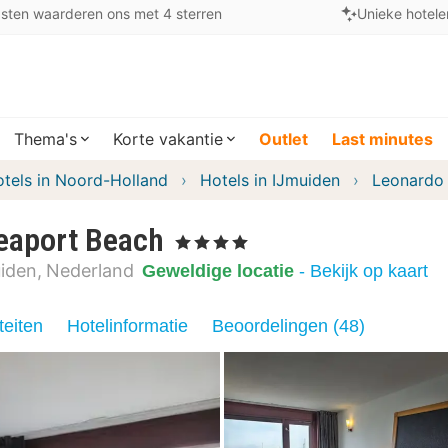
sten waarderen ons met 4 sterren
Unieke hotele
Thema's
Korte vakantie
Outlet
Last minutes
tels in Noord-Holland
Hotels in IJmuiden
Leonardo 
eaport Beach
, 4 Sterren
iden
Nederland
Geweldige locatie
- Bekijk op kaart
teiten
Hotelinformatie
Beoordelingen (48)