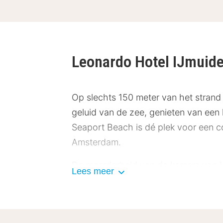
Leonardo Hotel IJmuid
Op slechts 150 meter van het strand
geluid van de zee, genieten van een 
Seaport Beach is dé plek voor een c
Amsterdam.
De meerderheid van de kamers van L
Lees meer
Kennemerduinen of Marina Seaport IJmu
Wi-Fi en een badkamer met een bad en/o
keuken. In de open keuken worden ve