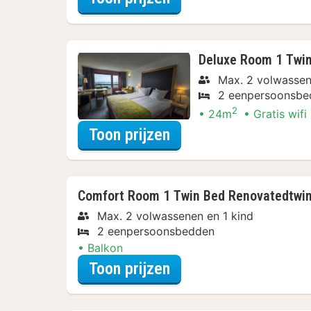
Deluxe Room 1 Twi
Max. 2 volwassen
2 eenpersoonsbe
2
24m
Gratis wifi
voor Deluxe Room 1 
Toon prijzen
Comfort Room 1 Twin Bed Renovatedtwi
Max. 2 volwassenen en 1 kind
2 eenpersoonsbedden
Balkon
voor Comfort Room 1
Toon prijzen