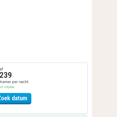
af
 239
 kamer per nacht
cl. citytax
voor Diner Arrangement
Zoek datum