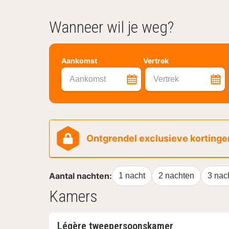
Wanneer wil je weg?
Aankomst
Vertrek
Aankomst
Vertrek
Ontgrendel exclusieve kortingen
Aantal nachten:
1 nacht
2 nachten
3 nac
Kamers
Légère tweepersoonskamer