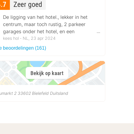
8.7
Zeer goed
De ligging van het hotel., lekker in het
centrum, maar toch rustig, 2 parkeer
garages onder het hotel, en een
buitenparkeerplaats met hek buiten.
kees hol ‐ NL, 23 apr 2024
le beoordelingen (161)
Bekijk op kaart
umarkt 2
33602
Bielefeld
Duitsland