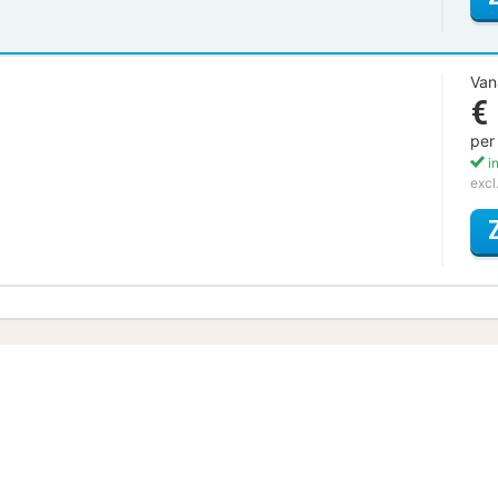
Van
€
per
in
excl