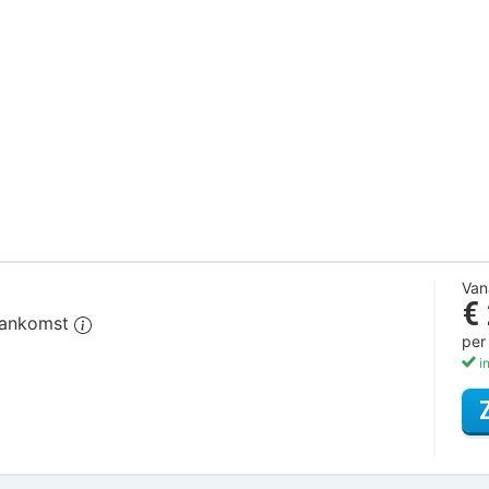
Van
€
 aankomst
per
in