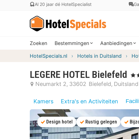
Al 20 jaar dé HotelSpecialist
Ga
Zoeken
Bestemmingen
Aanbiedingen
HotelSpecials.nl
Hotels in Duitsland
Hot
LEGERE HOTEL Bielefeld
, 4 S
Neumarkt 2
33602
Bielefeld
Duitsland
Kamers
Extra's en Activiteiten
Facili
Design hotel
Rustig gelegen
Bijz