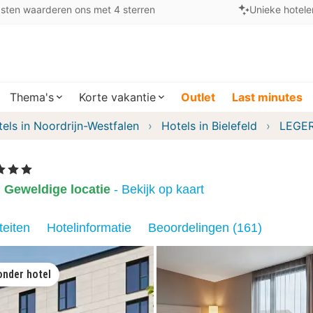
sten waarderen ons met 4 sterren
Unieke hotele
Thema's
Korte vakantie
Outlet
Last minutes
els in Noordrijn-Westfalen
Hotels in Bielefeld
LEGER
terren
Geweldige locatie
- Bekijk op kaart
teiten
Hotelinformatie
Beoordelingen (161)
onder hotel