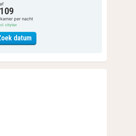
af
 109
 kamer per nacht
cl. citytax
voor Residence tweepersoonskame
Zoek datum