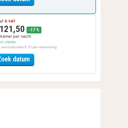
af
€ 147
 121,50
korting
-17 %
 kamer per nacht
cl. citytax
. servicekosten € 10 per reservering
voor Voordeel Special
Zoek datum