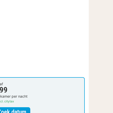
af
 99
 kamer per nacht
cl. citytax
voor Légère tweepersoonskamer
Zoek datum