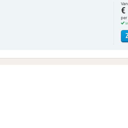
Van
€
per
in