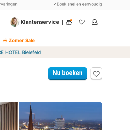
rvaringen
Boek snel en eenvoudig
Klantenservice
Mijn
favorieten
☀️ Zomer Sale
E HOTEL Bielefeld
Nu boeken