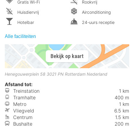
Gratis Wi-Fi
Rookvrij
Huisdiervrij
Airconditioning
Hotelbar
24-uurs receptie
Alle faciliteiten
Bekijk op kaart
Henegouwerplein 58
3021 PN
Rotterdam
Nederland
Afstand tot:
Treinstation
1 km
Tramhalte
400 m
Metro
1 km
Vliegveld
6.5 km
Centrum
1.5 km
Bushalte
200 m