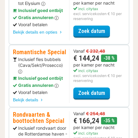
per kamer per nacht
tot Elysium
incl. citytax
Inclusief goed ontbijt
excl. servicekosten € 10 per
Gratis annuleren
reservering
Vooraf betalen
voor Spa Resor
Zoek datum
Bekijk details en opties
Romantische Special
Vanaf
€ 232,48
€ 144,24
korting
-38 %
Inclusief fles bubbels
per kamer per nacht
(Cava/Sekt/Prosecco)
incl. citytax
excl. servicekosten € 10 per
Inclusief goed ontbijt
reservering
Gratis annuleren
voor Romantis
Vooraf betalen
Zoek datum
Bekijk details
Rondvaarten &
Vanaf
€ 254,48
€ 166,24
boottochten Special
korting
-35 %
per kamer per nacht
Inclusief rondvaart door
incl. citytax
de Rotterdamse haven -