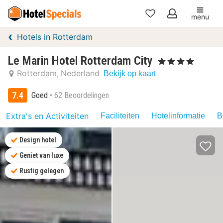
menu
Mijn
Hotels in Rotterdam
favorieten
Le Marin Hotel Rotterdam City
, 4 Sterren
Rotterdam
Nederland
Bekijk op kaart
7.4
Goed
62 Beoordelingen
Extra's en Activiteiten
Faciliteiten
Hotelinformatie
B
Design hotel
Geniet van luxe
Rustig gelegen