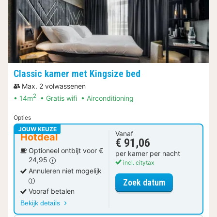
Classic kamer met Kingsize bed
Max. 2 volwassenen
2
14m
Gratis wifi
Airconditioning
Opties
JOUW KEUZE
Vanaf
Hotdeal
€ 91,06
Optioneel ontbijt voor €
per kamer per nacht
24,95
incl. citytax
Annuleren niet mogelijk
voor Classic k
Zoek datum
Vooraf betalen
Bekijk details