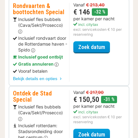
Rondvaarten &
Vanaf
€ 213,40
€ 146
boottochten Special
korting
-32 %
per kamer per nacht
Inclusief fles bubbels
incl. citytax
(Cava/Sekt/Prosecco)
excl. servicekosten € 10 per
reservering
Inclusief rondvaart door
de Rotterdamse haven -
voor Rondvaar
Zoek datum
Spido
Inclusief goed ontbijt
Gratis annuleren
Vooraf betalen
Bekijk details en opties
Ontdek de Stad
Vanaf
€ 217,90
€ 150,50
Special
korting
-31 %
per kamer per nacht
Inclusief fles bubbels
incl. citytax
(Cava/Sekt/Prosecco)
excl. servicekosten € 10 per
reservering
Inclusief rotterdam:
Stadsrondleiding door
voor Ontdek de
Zoek datum
het centrum