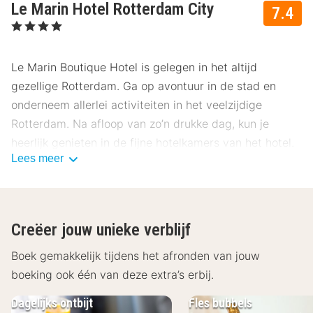
Le Marin Hotel Rotterdam City
7.4
, 4 Sterren
Le Marin Boutique Hotel is gelegen in het altijd
gezellige Rotterdam. Ga op avontuur in de stad en
onderneem allerlei activiteiten in het veelzijdige
Rotterdam. Na afloop van zo’n drukke dag, kun je
heerlijk genieten in de fijne hotelkamers van het hotel.
Lees meer
Le Marin Boutique Hotel beschikt over 33 prachtige
hotelkamers waar je kunt genieten van de uitstekende
kamerfaciliteiten. Zo is elke kamer uitgerust met
Creëer jouw unieke verblijf
comfortabele bedden, gratis Wifi, een televisie, een
douche, een kluis en een espressoautomaat. Kortom,
Boek gemakkelijk tijdens het afronden van jouw
alles wat je maar nodig kan hebben om heerlijk te
boeking ook één van deze extra’s erbij.
overnachten.
Dagelijks ontbijt
Fles bubbels