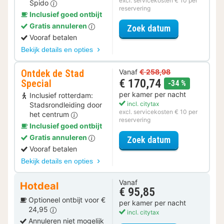
excl. servicekosten € 10 per
Spido
reservering
Inclusief goed ontbijt
Gratis annuleren
voor Rondvaar
Zoek datum
Vooraf betalen
Bekijk details en opties
Ontdek de Stad
Vanaf
€ 258,98
€ 170,74
Special
korting
-34 %
per kamer per nacht
Inclusief rotterdam:
incl. citytax
Stadsrondleiding door
excl. servicekosten € 10 per
het centrum
reservering
Inclusief goed ontbijt
Gratis annuleren
voor Ontdek de
Zoek datum
Vooraf betalen
Bekijk details en opties
Vanaf
Hotdeal
€ 95,85
Optioneel ontbijt voor €
per kamer per nacht
24,95
incl. citytax
Annuleren niet mogelijk