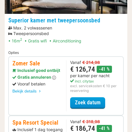
Superior kamer met tweepersoonsbed
Max. 2 volwassenen
Tweepersoonsbed
2
16m
Gratis wifi
Airconditioning
Opties
Zomer Sale
Vanaf
€ 214,98
€ 126,74
korting
-41 %
Inclusief goed ontbijt
per kamer per nacht
Gratis annuleren
incl. citytax
Vooraf betalen
excl. servicekosten € 10 per
reservering
Bekijk details
voor Zomer Sa
Zoek datum
Spa Resort Special
Vanaf
€ 318,98
€ 186,74
korting
-41 %
Inclusief 1 dag toegang