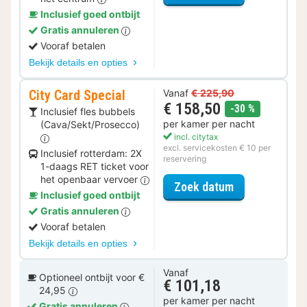
Inclusief goed ontbijt
Gratis annuleren
Vooraf betalen
Bekijk details en opties
City Card Special
Vanaf
€ 225,90
€ 158,50
korting
-30 %
Inclusief fles bubbels
per kamer per nacht
(Cava/Sekt/Prosecco)
incl. citytax
excl. servicekosten € 10 per
Inclusief rotterdam: 2X
reservering
1-daags RET ticket voor
het openbaar vervoer
voor City Card
Zoek datum
Inclusief goed ontbijt
Gratis annuleren
Vooraf betalen
Bekijk details en opties
Vanaf
Optioneel ontbijt voor €
€ 101,18
24,95
per kamer per nacht
Gratis annuleren