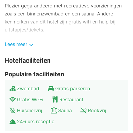
Plezier gegarandeerd met recreatieve voorzieningen
zoals een binnenzwembad en een sauna. Andere
kenmerken van dit hotel zijn gratis wifi en hulp bij
uitstapjes/tickets.
Gasten van Landhotel Thälerhäusle Ochsen kunnen
Lees meer
genieten van een deugddoende maaltijd in het
restaurant. Dagelijks kun je van 08.00 uur tot 10.00 uur
Hotelfaciliteiten
genieten van een gratis ontbijtbuffet.
Populaire faciliteiten
Hotelstars Union kent in Duitsland een officiële
sterrenclassificatie toe. Deze accommodatie heeft 3
Zwembad
Gratis parkeren
stars toegekend gekregen.
Gratis Wi-Fi
Restaurant
De receptie is tijdens beperkte uren geopend. Ter
Huisdiervrij
Sauna
Rookvrij
plaatse heb je gratis parkeerplaatsen.
24-uurs receptie
Overnacht in één van de 20 kamers met een