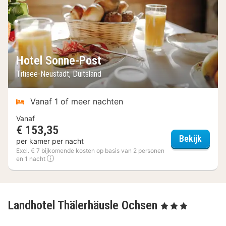
Hotel Sonne-Post
Titisee-Neustadt, Duitsland
Vanaf 1 of meer nachten
Vanaf
€ 153,35
Hotel 
Bekijk
per kamer per nacht
Excl. € 7 bijkomende kosten op basis van 2 personen
en 1 nacht
Landhotel Thälerhäusle Ochsen
, 3 Sterren