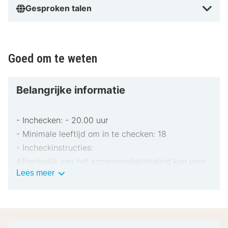
Gesproken talen
Goed om te weten
Belangrijke informatie
- Inchecken: - 20.00 uur
- Minimale leeftijd om in te checken: 18
- Incheckinstructies:
Afhankelijk van het accommodatiebeleid kan voor
Belangrijke
Lees meer
extra personen een toeslag in rekening worden
informatie
gebracht.
Bij het inchecken dien je mogelijk een erkend
identiteitsbewijs met foto en een creditcard,