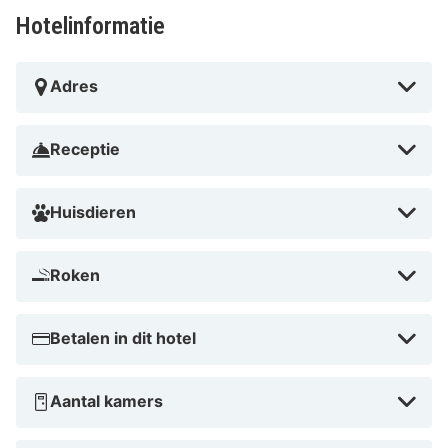
Internationale luchthaven Strasbourg) - 118,3 km
Hotelinformatie
Karlsruhe Baden-Baden (FKB-Luchthaven Baden) -
137,1 km Stuttgart (STR) - 155,6 km
Adres
Landhotel Thälerhäusle Ochsen ligt in Furtwangen op 1
min. rijden van Southern Black Forest Nature Park en
Receptie
op 9 min. van West Trail. Dit hotel ligt op 19,1 km van
Triberger Wasserfälle en op 23,3 km van Badeparadies
Huisdieren
Schwarzwald.
In Furtwangen
Roken
Betalen in dit hotel
Aantal kamers