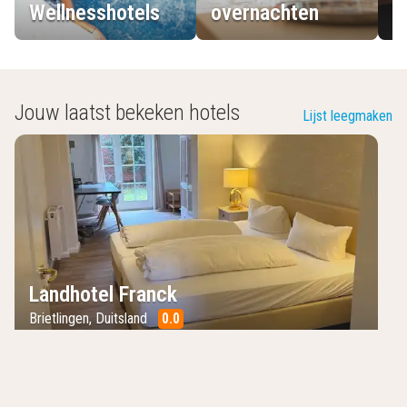
Wellnesshotels
overnachten
L
Jouw laatst bekeken hotels
Lijst leegmaken
Landhotel Franck
Brietlingen
,
Duitsland
0.0
/10
In de natuur
Citytrip Hamburg