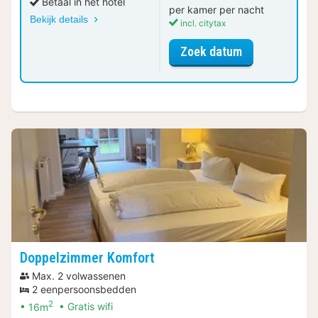
Betaal in het hotel
per kamer per nacht
Bekijk details
incl. citytax
voor Superior
Zoek datum
Doppelzimmer Komfort
Max. 2 volwassenen
2 eenpersoonsbedden
2
16m
Gratis wifi