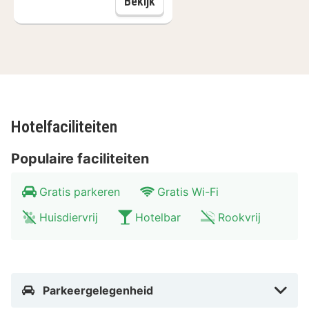
Lazy Sunday (12:00)
Bekijk
pittoreske en gezellige dorpjes tegenkomt. Binnen
anderhalf uur bereik je Hamburg, voor een echte
citytrip. Wandel door de Speicherstadt, verken de
Alstermeren en breng een bezoek aan de St.
Michaeliskerk. Ook kun je een bezoek aan de bekende
haven hier natuurlijk niet overslaan.
Hotelfaciliteiten
Populaire faciliteiten
Gratis parkeren
Gratis Wi-Fi
Huisdiervrij
Hotelbar
Rookvrij
Parkeergelegenheid