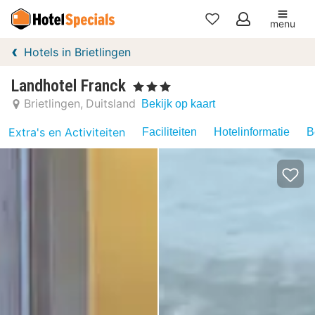
menu
Mijn
Hotels in Brietlingen
favorieten
Landhotel Franck
, 3 Sterren
Brietlingen
Duitsland
Bekijk op kaart
Extra's en Activiteiten
Faciliteiten
Hotelinformatie
B