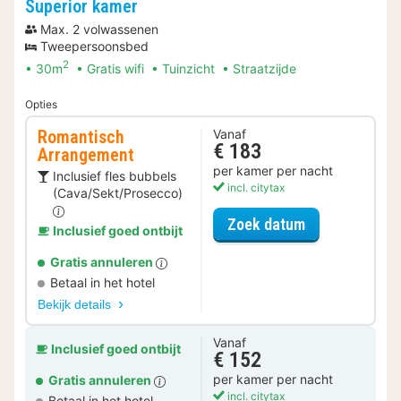
Superior kamer
Max. 2 volwassenen
Tweepersoonsbed
2
30m
Gratis wifi
Tuinzicht
Straatzijde
Opties
Romantisch
Vanaf
€ 183
Arrangement
per kamer per nacht
Inclusief fles bubbels
incl. citytax
(Cava/Sekt/Prosecco)
voor Romantis
Zoek datum
Inclusief goed ontbijt
Gratis annuleren
Betaal in het hotel
Bekijk details
Vanaf
Inclusief goed ontbijt
€ 152
per kamer per nacht
Gratis annuleren
incl. citytax
Betaal in het hotel