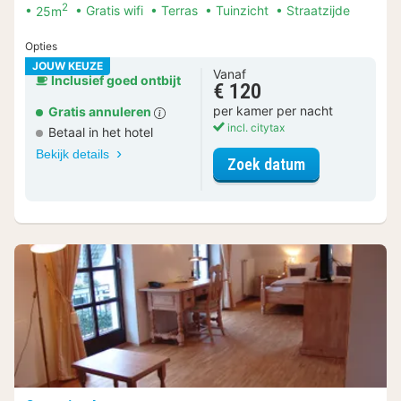
2
25m
Gratis wifi
Terras
Tuinzicht
Straatzijde
Opties
JOUW KEUZE
Vanaf
Inclusief goed ontbijt
€ 120
per kamer per nacht
Gratis annuleren
incl. citytax
Betaal in het hotel
Bekijk details
voor Comfort 
Zoek datum