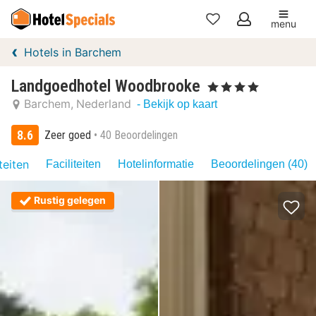
menu
Mijn
Hotels in Barchem
favorieten
Landgoedhotel Woodbrooke
, 4 Sterren
Barchem
Nederland
- Bekijk op kaart
8.6
Zeer goed
40 Beoordelingen
teiten
Faciliteiten
Hotelinformatie
Beoordelingen (40)
Rustig gelegen