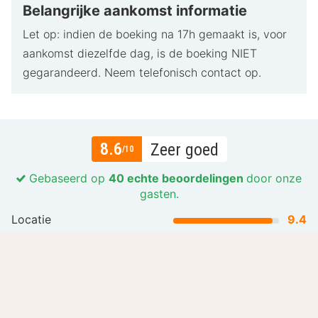
Belangrijke aankomst informatie
een ontspannen mini-vakantie.
Let op: indien de boeking na 17h gemaakt is, voor
aankomst diezelfde dag, is de boeking NIET
gegarandeerd. Neem telefonisch contact op.
8.6
Zeer goed
/10
Gebaseerd op
40 echte beoordelingen
door onze
gasten.
Locatie
9.4
Prijs-kwaliteit
7.9
Gastvrijheid en service
9.2
Lees meer