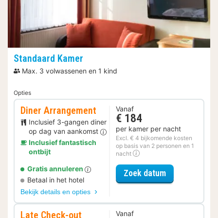
Standaard Kamer
Max. 3 volwassenen en 1 kind
Opties
Diner Arrangement
Vanaf
€ 184
Inclusief 3-gangen diner
per kamer per nacht
op dag van aankomst
Excl. € 4 bijkomende kosten
Inclusief fantastisch
op basis van 2 personen en 1
ontbijt
nacht
Gratis annuleren
voor Diner Ar
Zoek datum
Betaal in het hotel
Bekijk details en opties
Late Check-out
Vanaf