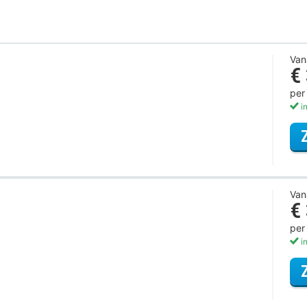
Van
€
per
in
Van
€
per
in