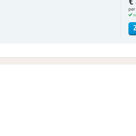
€
per
in