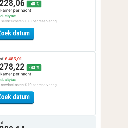
 228,06
korting
-48 %
 kamer per nacht
cl. citytax
. servicekosten € 10 per reservering
voor Late Check-out Special
Zoek datum
af
€ 485,91
 278,22
korting
-43 %
 kamer per nacht
cl. citytax
. servicekosten € 10 per reservering
voor Romantische Special
Zoek datum
af