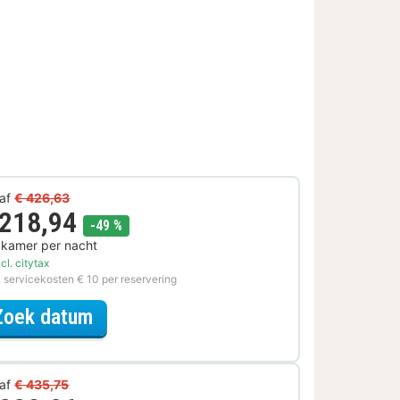
af
€ 426,63
 218,94
korting
-49 %
 kamer per nacht
cl. citytax
. servicekosten € 10 per reservering
voor Voordeel Special
Zoek datum
af
€ 435,75