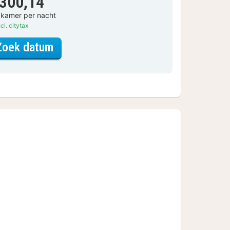
 300,14
 kamer per nacht
cl. citytax
voor Standaard Kamer
Zoek datum