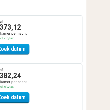
af
 373,12
 kamer per nacht
cl. citytax
voor Parkeer Arrangement
Zoek datum
af
 382,24
 kamer per nacht
cl. citytax
voor Late Check-out Arrangement
Zoek datum