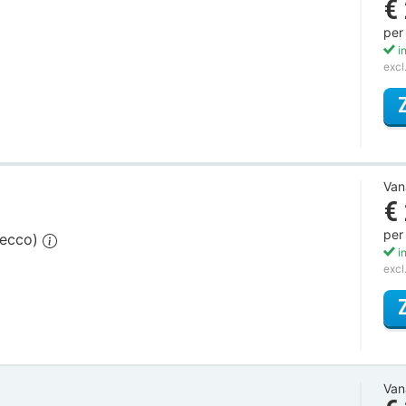
€
per
in
excl
Van
€
per
secco)
in
excl
Van