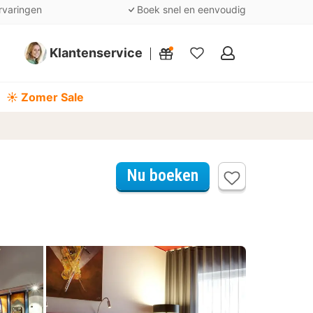
rvaringen
Boek snel en eenvoudig
Klantenservice
Mijn
favorieten
☀️ Zomer Sale
Nu boeken