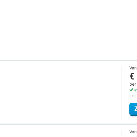
Van
€
per
in
excl
Van