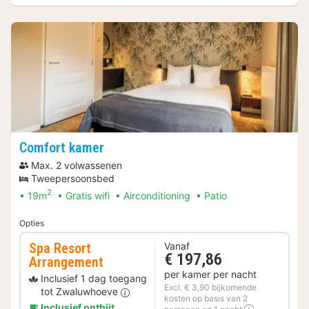
Comfort kamer
Max. 2 volwassenen
Tweepersoonsbed
2
19m
Gratis wifi
Airconditioning
Patio
Opties
Spa Resort
Vanaf
€ 197,86
Arrangement
per kamer per nacht
Inclusief 1 dag toegang
Excl. € 3,90 bijkomende
tot Zwaluwhoeve
kosten op basis van 2
Inclusief ontbijt