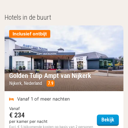
Hotels in de buurt
Inclusief ontbijt
Golden Tulip Ampt van Nijkerk
Nijkerk, Nederland
7.9
Vanaf 1 of meer nachten
Vanaf
€ 234
Golden
Bekijk
per kamer per nacht
Excl. € 5 bijkomende kosten op basis van 2 personen