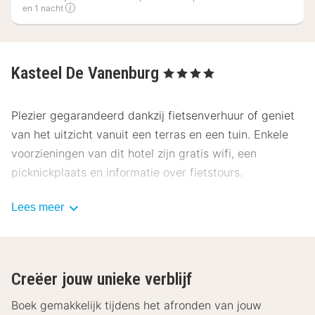
en 1 nacht
Kasteel De Vanenburg
, 4 Sterren
Plezier gegarandeerd dankzij fietsenverhuur of geniet
van het uitzicht vanuit een terras en een tuin. Enkele
voorzieningen van dit hotel zijn gratis wifi, een
picknickplaats en informatie over fietstours.
Geniet van een maaltijd in het restaurant of blijf op je
Lees meer
kamer en profiteer in dit hotel van de roomservice
(beperkte tijden). Dagelijks kun je tegen betaling
genieten van een lekker uitgebreid ontbijt.
Creëer jouw unieke verblijf
Hotelstars Union kent in Nederland een officiële
Boek gemakkelijk tijdens het afronden van jouw
sterrenclassificatie toe. Deze accommodatie heeft 4