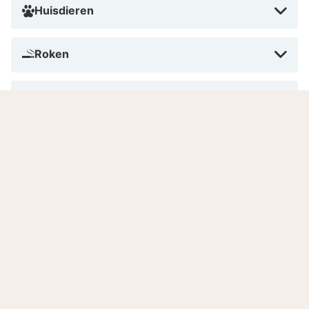
Huisdieren
Roken
Betalen in dit hotel
Aantal kamers
Gesproken talen
Goed om te weten
Belangrijke informatie