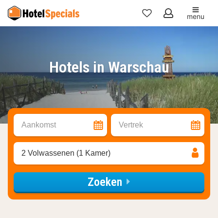
menu
Mijn
favorieten
Hotels in Warschau
Aankomst
Vertrek
2 Volwassenen (1 Kamer)
Zoeken