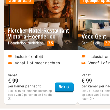
Zomer Sale
Tijdelijke Spec
Fletcher Hotel-Restaurant
Victoria-Hoenderloo
Voco Gent
Hoenderloo, Nederland
7.5
Gent, België
7.7
Inclusief ontbijt
Inclusief on
Vanaf 1 of meer nachten
Vanaf 1 of 
Vanaf
Vanaf
€ 99
€ 99
Fletcher Hotel-Restau
per kamer per nacht
per kamer per na
Bekijk
Excl. € 16 bijkomende kosten op
Excl. € 18,80 bijko
basis van 2 personen en 1 nacht
op basis van 2 perso
nacht