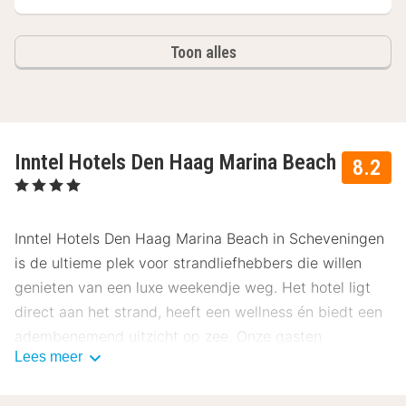
Toon alles
Inntel Hotels Den Haag Marina Beach
8.2
, 4 Sterren
Inntel Hotels Den Haag Marina Beach in Scheveningen
is de ultieme plek voor strandliefhebbers die willen
genieten van een luxe weekendje weg. Het hotel ligt
direct aan het strand, heeft een wellness én biedt een
adembenemend uitzicht op zee. Onze gasten
Lees meer
beoordelen dit hotel gemiddeld met een 8.2.
Ligging Inntel Hotels Den Haag Marina