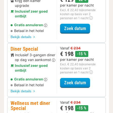
Krijg een kamer
per kamer per nacht
upgrade
Excl. € 22,40 bijkomende
Inclusief zeer goed
kosten op basis van 2
ontbijt
personen en 1 nacht
Gratis annuleren
voor Upgrade 
Zoek datum
Betaal in het hotel
Bekijk details
Diner Special
Vanaf
€ 234
€ 198
korting
-15 %
Inclusief 3-gangen diner
per kamer per nacht
op dag van aankomst
Excl. € 22,40 bijkomende
Inclusief zeer goed
kosten op basis van 2
ontbijt
personen en 1 nacht
Gratis annuleren
voor Diner Spe
Zoek datum
Betaal in het hotel
Bekijk details
Wellness met diner
Vanaf
€ 234
€ 198
Special
korting
-15 %