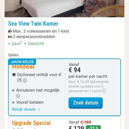
Sea View Twin Kamer
Max. 2 volwassenen en 1 kind
2 eenpersoonsbedden
2
24m
Zeezicht
Opties
JOUW KEUZE
Vanaf
Hotdeal
€ 94
Optioneel ontbijt voor €
per kamer per nacht
25
Excl. € 12,40 bijkomende
kosten op basis van 2
Annuleren niet mogelijk
personen en 1 nacht
voor Sea View
Zoek datum
Vooraf betalen
Bekijk details
Upgrade Special
Vanaf
€ 165
€ 129
korting
-22 %