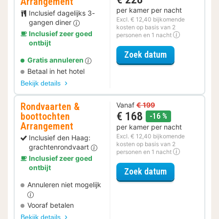
Arrangement
per kamer per nacht
Inclusief dagelijks 3-
Excl. € 12,40 bijkomende
gangen diner
kosten op basis van 2
Inclusief zeer goed
personen en 1 nacht
ontbijt
voor Halfpens
Zoek datum
Gratis annuleren
Betaal in het hotel
Bekijk details
Rondvaarten &
Vanaf
€ 199
€ 168
boottochten
korting
-16 %
Arrangement
per kamer per nacht
Excl. € 12,40 bijkomende
Inclusief den Haag:
kosten op basis van 2
grachtenrondvaart
personen en 1 nacht
Inclusief zeer goed
ontbijt
voor Rondvaar
Zoek datum
Annuleren niet mogelijk
Vooraf betalen
Bekijk details