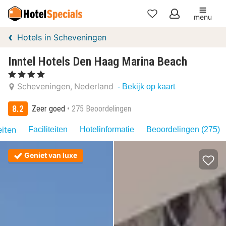
menu
Mijn
Hotels in Scheveningen
favorieten
Inntel Hotels Den Haag Marina Beach
, 4 Sterren
Scheveningen
Nederland
- Bekijk op kaart
8.2
Zeer goed
275 Beoordelingen
eiten
Faciliteiten
Hotelinformatie
Beoordelingen (275)
Geniet van luxe