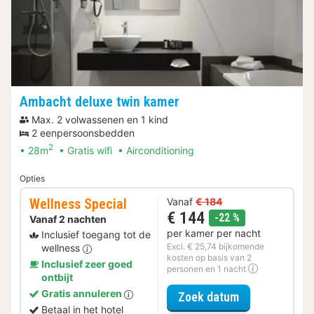
Ambacht deluxe twin kamer
Max. 2 volwassenen en 1 kind
2 eenpersoonsbedden
2
28m
Gratis wifi
Airconditioning
Opties
Wellness Special
Vanaf
€ 184
€ 144
korting
-22 %
Vanaf 2 nachten
per kamer per nacht
Inclusief toegang tot de
Excl. € 25,74 bijkomende
wellness
kosten op basis van 2
Inclusief zeer goed
personen en 1 nacht
ontbijt
Gratis annuleren
voor Wellness 
Zoek datum
Betaal in het hotel