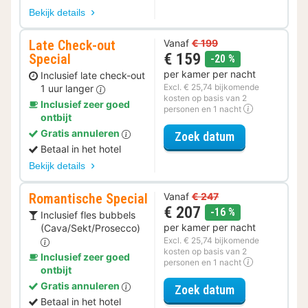
Bekijk details
Late Check-out
Vanaf
€ 199
€ 159
Special
korting
-20 %
per kamer per nacht
Inclusief late check-out
Excl. € 25,74 bijkomende
1 uur langer
kosten op basis van 2
Inclusief zeer goed
personen en 1 nacht
ontbijt
Gratis annuleren
voor Late Che
Zoek datum
Betaal in het hotel
Bekijk details
Romantische Special
Vanaf
€ 247
€ 207
korting
-16 %
Inclusief fles bubbels
per kamer per nacht
(Cava/Sekt/Prosecco)
Excl. € 25,74 bijkomende
kosten op basis van 2
Inclusief zeer goed
personen en 1 nacht
ontbijt
Gratis annuleren
voor Romantis
Zoek datum
Betaal in het hotel