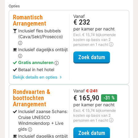
Opties
Romantisch
Vanaf
€ 232
Arrangement
per kamer per nacht
Inclusief fles bubbels
Excl. € 15,74 bijkomende
(Cava/Sekt/Prosecco)
kosten op basis van 2
personen en 1 nacht
Inclusief dagelijks ontbijt
voor Romantis
Zoek datum
Gratis annuleren
Betaal in het hotel
Bekijk details en opties
Rondvaarten &
Vanaf
€ 241
€ 165,90
boottochten
korting
-31 %
Arrangement
per kamer per nacht
Excl. € 15,74 bijkomende
Inclusief zaanse Schans:
kosten op basis van 2
Cruise UNESCO
personen en 1 nacht
Windmolendorp + Live
gids
voor Rondvaar
Zoek datum
Inclusief dagelijks ontbijt