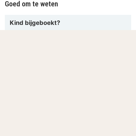
Goed om te weten
Kind bijgeboekt?
Kinderen zijn van harte welkom in dit hotel. Het
maximum aantal kinderen en de kosten kunnen
variëren per leeftijd per kamer. Kinderen vanaf 3
jaar hebben een extra bed nodig. De kosten
hiervan bedragen €50,-. Je kunt contact opnemen
met het hotel voor de beschikbaarheid hiervan en
welk kamertype het beste geboekt kan worden.
Wellness/fitness openingstijden
De wellness is dagelijks geopend van 07:00 -
23:00 uur.