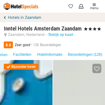
menu
Mijn
Hotels in Zaandam
favorieten
Inntel Hotels Amsterdam Zaandam
, 4 Sterren
Zaandam
Nederland
- Bekijk op kaart
8.6
Zeer goed
126 Beoordelingen
eiten
Faciliteiten
Hotelinformatie
Beoordelingen (126)
Bijzonder hotel