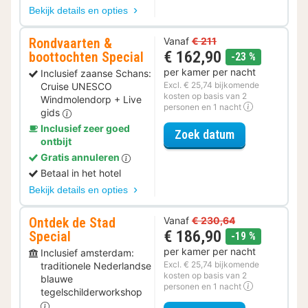
Bekijk details en opties
Rondvaarten &
Vanaf
€ 211
€ 162,90
boottochten Special
korting
-23 %
per kamer per nacht
Inclusief zaanse Schans:
Excl. € 25,74 bijkomende
Cruise UNESCO
kosten op basis van 2
Windmolendorp + Live
personen en 1 nacht
gids
Inclusief zeer goed
voor Rondvaar
Zoek datum
ontbijt
Gratis annuleren
Betaal in het hotel
Bekijk details en opties
Ontdek de Stad
Vanaf
€ 230,64
€ 186,90
Special
korting
-19 %
per kamer per nacht
Inclusief amsterdam:
Excl. € 25,74 bijkomende
traditionele Nederlandse
kosten op basis van 2
blauwe
personen en 1 nacht
tegelschilderworkshop