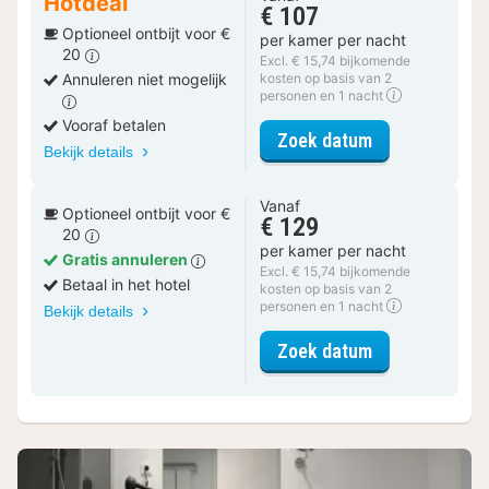
Hotdeal
€ 107
Optioneel ontbijt voor €
per kamer per nacht
20
Excl. € 15,74 bijkomende
Annuleren niet mogelijk
kosten op basis van 2
personen en 1 nacht
Vooraf betalen
voor Smaak de
Zoek datum
Bekijk details
Vanaf
Optioneel ontbijt voor €
€ 129
20
per kamer per nacht
Gratis annuleren
Excl. € 15,74 bijkomende
Betaal in het hotel
kosten op basis van 2
personen en 1 nacht
Bekijk details
voor Smaak de
Zoek datum